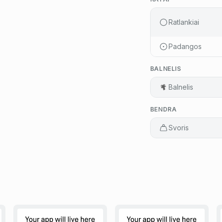
Ratlankiai
Padangos
BALNELIS
Balnelis
BENDRA
Svoris