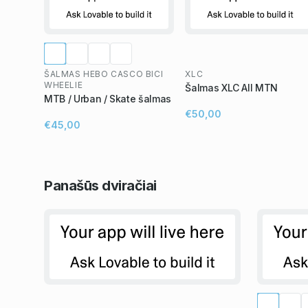
ŠALMAS HEBO CASCO BICI
XLC
WHEELIE
Šalmas XLC All MTN
MTB / Urban / Skate šalmas
€50,00
€45,00
Panašūs
dviračiai