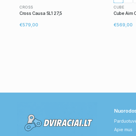
CROSS
CUBE
Cross Causa SL1 27,5
Cube Aim 
€579,00
€569,00
Nuorodo
Parduotuv
Apie mus