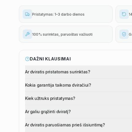
Pristatymas: 1–3 darbo dienos
1
100% surinktas, paruoštas važiuoti
G
DAŽNI KLAUSIMAI
Ar dviratis pristatomas surinktas?
Kokia garantija taikoma dviračiui?
Kiek užtruks pristatymas?
Ar galiu grąžinti dviratį?
Ar dviratis paruošiamas prieš išsiuntimą?