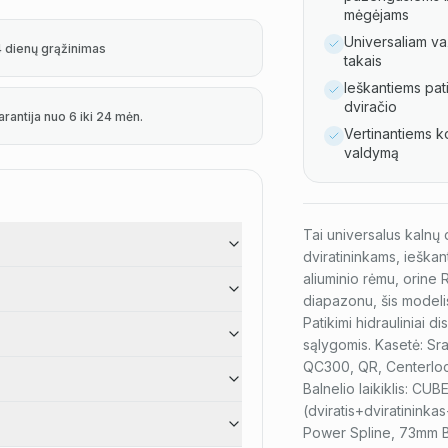
mėgėjams
Universaliam va
4 dienų grąžinimas
takais
Ieškantiems pat
dviračio
arantija nuo 6 iki 24 mėn.
Vertinantiems k
valdymą
Tai universalus kalnų 
dviratininkams, ieška
aliuminio rėmu, orine
diapazonu, šis modelis
Patikimi hidrauliniai 
sąlygomis. Kasetė: Sr
QC300, QR, Centerloc
Balnelio laikiklis: CU
(dviratis+dviratinink
Power Spline, 73mm 