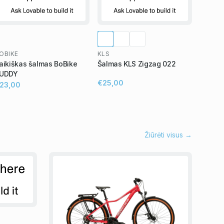
OBIKE
KLS
aikiškas šalmas BoBike
Šalmas KLS Zigzag 022
UDDY
€25,00
23,00
Žiūrėti visus →