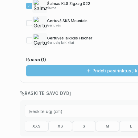
Šalmas KLS Zigzag 022
Šalmai
Gertuvė SKS Mountain
Gertuvės
Gertuvės laikiklis Fischer
Gertuvių laikikliai
Iš viso (
1
)
Pridėti pasirinktus į 
RASKITE SAVO DYDĮ
XXS
XS
S
M
L