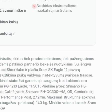
Neskirtas ekstremaliems
žiavimui miške ir
nuokalnių maršrutams
ikimo kalnų
omfortą ir
dviratis, skirtas tiek pradedantiesiems, tiek pažengusiems
ntiems patikimo partnerio bekelės nuotykiams. Su lengvu
 RockShox šake ir plačiu Sram SX Eagle 12 pavarų
 užtikrina puikų valdymą ir efektyvumą įvairiose trasose.
diskiniai stabdžiai garantuoja saugumą bet kokiomis oro
am PG-1210 Eagle, 11-50T; Priekinė įvorė: Shimano HB-
k; Galinė įvorė: Shimano FH-QC300-HM, QR, Centerlock;
BE Performance Post, 27.2mm; Maksimali struktūrinė apkrova
as+bagažas+priekaba): 140 kg. Miniklio veleno kasetė: Sram
BSA