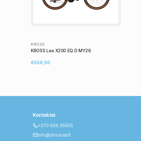
KROSS
KROSS Lea X200 EQ D MY26
€559,00
Kontaktai
+370 606 95955
info@dviraciai.lt