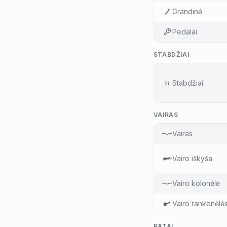
Grandinė
Pedalai
STABDŽIAI
Stabdžiai
VAIRAS
Vairas
Vairo iškyša
Vairo kolonėlė
Vairo rankenėlė
RATAI