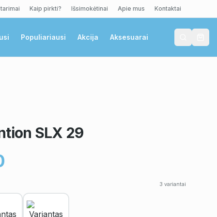
tarimai
Kaip pirkti?
Išsimokėtinai
Apie mus
Kontaktai
usi
Populiariausi
Akcija
Aksesuarai
ntion SLX 29
0
3
variantai