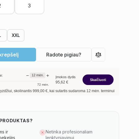
L
XXL
 krepšelį
Radote pigiau?
−
+
12
mėn.
ė:
Įmokos dydis
Skaičiuoti
95,62
€
72
mėn.
linantis
999,00
€, kai sutartis sudaroma
12
mėn. terminui, metinė palūkanų norma 
S PRODUKTAS?
s ir
Netinka profesionaliam
bekelės
lenktyniavimui