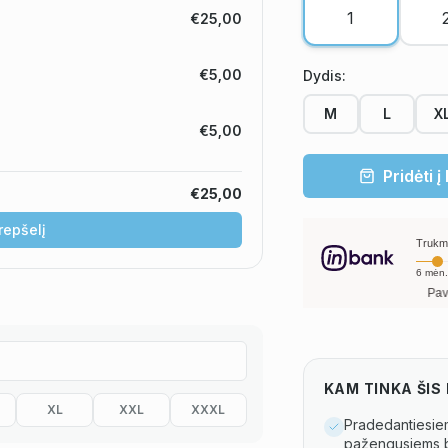
€25,00
€5,00
Dydis
:
M
L
X
€5,00
Pridėti į
€25,00
krepšelį
Trukm
6
mėn.
Pavyzdžiui, sko
KAM TINKA ŠI
XL
XXL
XXXL
Pradedantiesiem
pažengusiems 