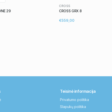
CROSS
ONE 29
CROSS GRX 8
€559,00
s
Teisinė informacija
ė
Privatumo politika
Slapukų politika