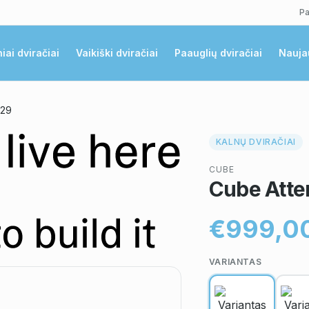
Pa
niai dviračiai
Vaikiški dviračiai
Paauglių dviračiai
Nauja
 29
KALNŲ DVIRAČIAI
CUBE
Cube Atte
€999,0
VARIANTAS