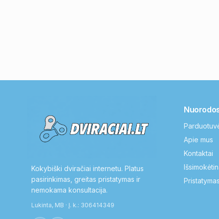
Nuorodo
Parduotuv
Apie mus
Kontaktai
Išsimokėtin
Kokybiški dviračiai internetu. Platus
pasirinkimas, greitas pristatymas ir
Pristatymas
nemokama konsultacija.
Lukinta, MB · Į. k.: 306414349