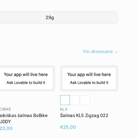
29g
Visi aksesuarai →
OBIKE
KLS
aikiškas šalmas BoBike
Šalmas KLS Zigzag 022
UDDY
€25,00
23,00