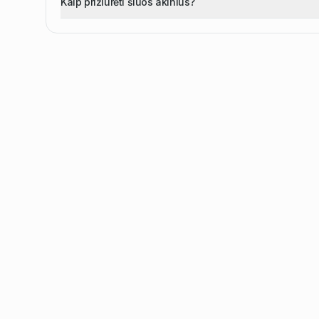
Kaip prižiūrėti šiuos akinius?