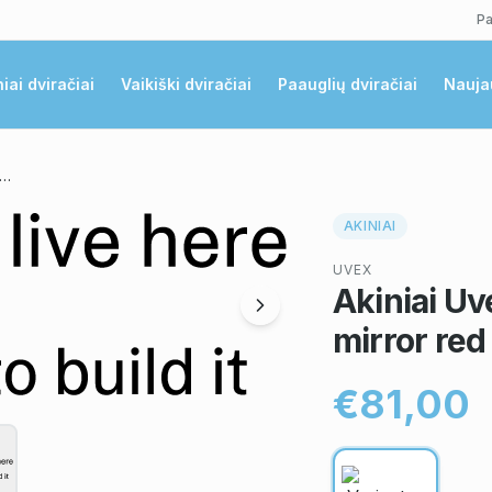
Pa
niai dviračiai
Vaikiški dviračiai
Paauglių dviračiai
Nauja
iai Uvex pace stage black matt / mirror red
AKINIAI
UVEX
Akiniai Uv
mirror red
€81,00