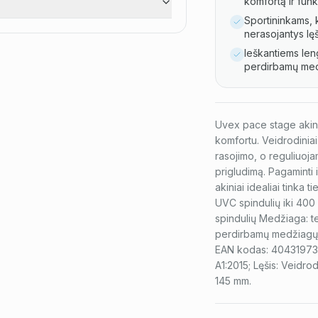
komfortą ir fun
Sportininkams, 
nerasojantys lęš
Ieškantiems leng
perdirbamų med
Uvex pace stage akinia
komfortu. Veidrodinia
rasojimo, o reguliuoja
prigludimą. Pagaminti 
akiniai idealiai tinka 
UVC spindulių iki 400
spindulių Medžiaga: te
perdirbamų medžiagų; 
EAN kodas: 4043197395
A1:2015; Lęšis: Veidrodi
145 mm.