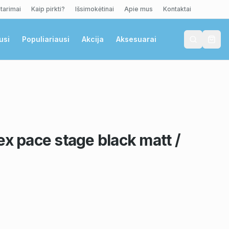
tarimai
Kaip pirkti?
Išsimokėtinai
Apie mus
Kontaktai
usi
Populiariausi
Akcija
Aksesuarai
ex pace stage black matt /