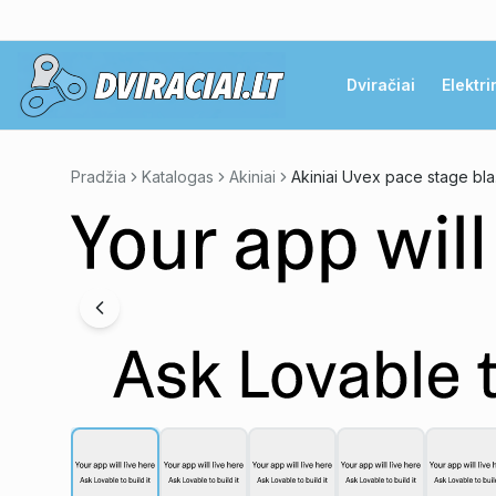
Dviračiai
Elektri
Pradžia
Katalogas
Akiniai
Akin