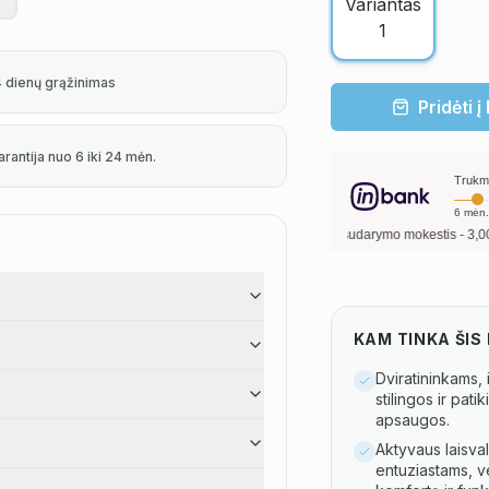
4 dienų grąžinimas
Pridėti į
arantija nuo 6 iki 24 mėn.
Trukm
6
mėn.
inui, metinė palūkanų norma –
13,90
%
, sutarties sudarymo mokestis -
3,00
%, mėne
KAM TINKA ŠI
Dviratininkams,
stilingos ir pati
apsaugos.
Aktyvaus laisval
entuziastams, v