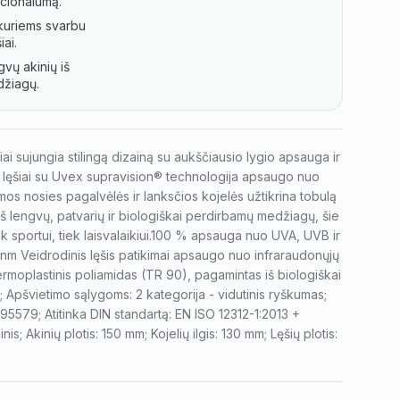
kcionalumą.
kuriems svarbu
iai.
vų akinių iš
žiagų.
i sujungia stilingą dizainą su aukščiausio lygio apsauga ir
i lęšiai su Uvex supravision® technologija apsaugo nuo
mos nosies pagalvėlės ir lanksčios kojelės užtikrina tobulą
iš lengvų, patvarių ir biologiškai perdirbamų medžiagų, šie
tiek sportui, tiek laisvalaikiui.100 % apsauga nuo UVA, UVB ir
 nm Veidrodinis lęšis patikimai apsaugo nuo infraraudonųjų
rmoplastinis poliamidas (TR 90), pagamintas iš biologiškai
Apšvietimo sąlygoms: 2 kategorija - vidutinis ryškumas;
579; Atitinka DIN standartą: EN ISO 12312-1:2013 +
nis; Akinių plotis: 150 mm; Kojelių ilgis: 130 mm; Lęšių plotis: