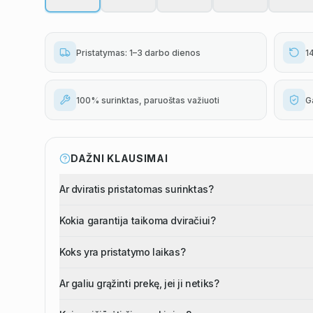
Pristatymas: 1–3 darbo dienos
1
100% surinktas, paruoštas važiuoti
G
Pavyzdžiui, skolinantis
300,00
€, kai sutartis sudaroma
12
mėn. term
DAŽNI KLAUSIMAI
Ar dviratis pristatomas surinktas?
Kokia garantija taikoma dviračiui?
Koks yra pristatymo laikas?
Ar galiu grąžinti prekę, jei ji netiks?