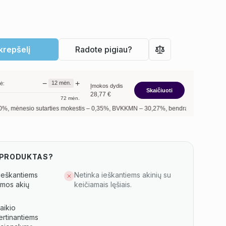
 krepšelį
Radote pigiau?
−
+
12
mėn.
ė:
Įmokos dydis
Skaičiuoti
28,77
€
72
mėn.
sio sutarties mokestis –
0,35
%, BVKKMN –
30,27
%, bendra mokėtina suma –
345
S PRODUKTAS?
 ieškantiems
Netinka ieškantiems akinių su
kimos akių
keičiamais lęšiais.
aikio
ertinantiems