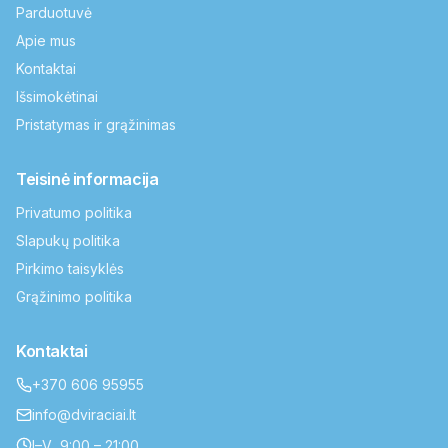
Parduotuvė
Apie mus
Kontaktai
Išsimokėtinai
Pristatymas ir grąžinimas
Teisinė informacija
Privatumo politika
Slapukų politika
Pirkimo taisyklės
Grąžinimo politika
Kontaktai
+370 606 95955
info@dviraciai.lt
I–V 9:00 – 21:00