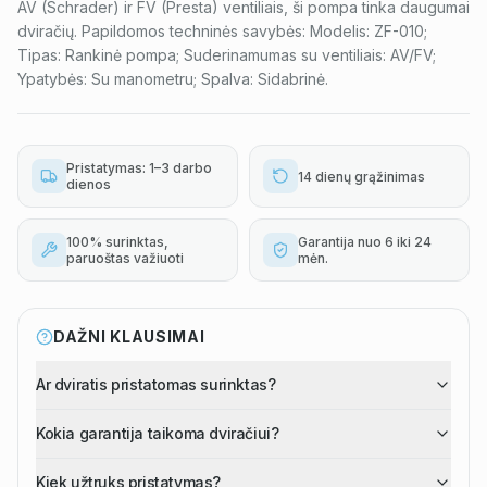
AV (Schrader) ir FV (Presta) ventiliais, ši pompa tinka daugumai
dviračių. Papildomos techninės savybės: Modelis: ZF-010;
Tipas: Rankinė pompa; Suderinamumas su ventiliais: AV/FV;
Ypatybės: Su manometru; Spalva: Sidabrinė.
Pristatymas: 1–3 darbo
14 dienų grąžinimas
dienos
100% surinktas,
Garantija nuo 6 iki 24
paruoštas važiuoti
mėn.
DAŽNI KLAUSIMAI
Ar dviratis pristatomas surinktas?
Kokia garantija taikoma dviračiui?
Kiek užtruks pristatymas?