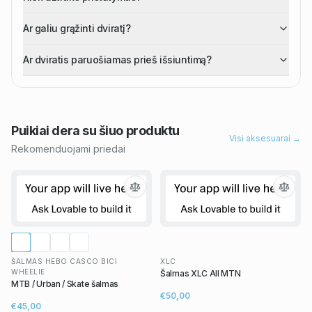
Ar galiu grąžinti dviratį?
Ar dviratis paruošiamas prieš išsiuntimą?
Puikiai dera su šiuo
produktu
Visi aksesuarai →
Rekomenduojami priedai
ŠALMAS HEBO CASCO BICI
XLC
WHEELIE
Šalmas XLC All MTN
MTB / Urban / Skate šalmas
€50,00
€45,00