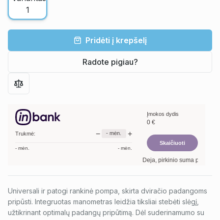
Pridėti į krepšelį
Radote pigiau?
Įmokos dydis
0
€
−
+
-
mėn.
Trukmė:
Skaičiuoti
-
mėn.
-
mėn.
Deja, pirkinio suma per maža. 
Universali ir patogi rankinė pompa, skirta dviračio padangoms
pripūsti. Integruotas manometras leidžia tiksliai stebėti slėgį,
užtikrinant optimalų padangų pripūtimą. Dėl suderinamumo su