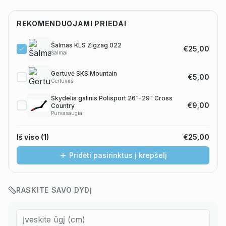
REKOMENDUOJAMI PRIEDAI
Šalmas KLS Zigzag 022
€25,00
Šalmai
Gertuvė SKS Mountain
€5,00
Gertuvės
Skydelis galinis Polisport 26"-29" Cross
€9,00
Country
Purvasaugiai
Iš viso (
1
)
€25,00
Pridėti pasirinktus į krepšelį
RASKITE SAVO DYDĮ