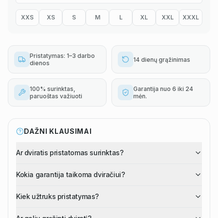
XXS
XS
S
M
L
XL
XXL
XXXL
Pristatymas: 1–3 darbo
14 dienų grąžinimas
dienos
100% surinktas,
Garantija nuo 6 iki 24
paruoštas važiuoti
mėn.
DAŽNI KLAUSIMAI
Ar dviratis pristatomas surinktas?
Kokia garantija taikoma dviračiui?
Kiek užtruks pristatymas?