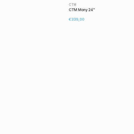
CTM
CTM Mony 24"
€339,00