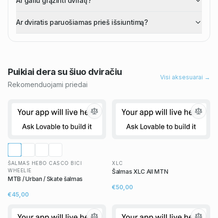
Ar galiu grąžinti dviratį?
Ar dviratis paruošiamas prieš išsiuntimą?
Puikiai dera su šiuo
dviračiu
Visi aksesuarai →
Rekomenduojami priedai
ŠALMAS HEBO CASCO BICI
XLC
WHEELIE
Šalmas XLC All MTN
MTB / Urban / Skate šalmas
€50,00
€45,00