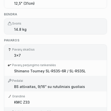
12,5" (31cm)
BENDRA
Svoris
14.8 kg
PAVAROS
Pavarų skaičius
3x7
Pavarų perjungimo rankenėlės
Shimano Tourney SL-RS35-6R / SL-RS35L
Pedalai
BS atšvaitas, 9/16“ su rutuliniais guoliais
Grandinė
KMC Z33