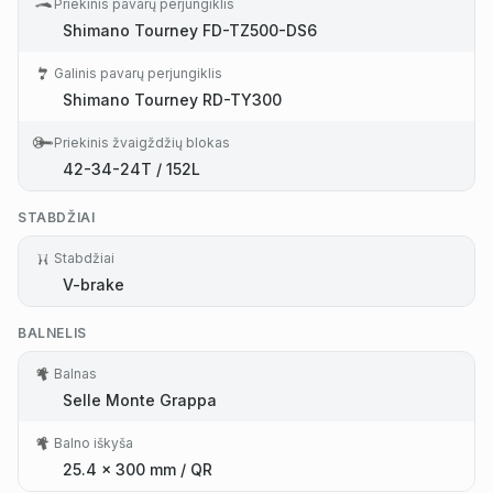
Priekinis pavarų perjungiklis
Shimano Tourney FD-TZ500-DS6
Galinis pavarų perjungiklis
Shimano Tourney RD-TY300
Priekinis žvaigždžių blokas
42-34-24T / 152L
STABDŽIAI
Stabdžiai
V-brake
BALNELIS
Balnas
Selle Monte Grappa
Balno iškyša
25.4 x 300 mm / QR