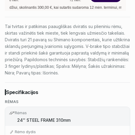
6
mėn.
72
mėn.
iui, skolinantis
300,00
€, kai sutartis sudaroma
12
mėn. terminui, metinė palūkan
Tai tvirtas ir patikimas paaugliškas dviratis su plieniniu rėmu,
skirtas važinėtis tiek mieste, tiek lengvais užmiesčio takeliais.
Dviratis turi 21 pavarą su Shimano komponentais, kurie užtikrina
sklandų perjungimą įvairiomis sąlygomis. V-brake tipo stabdžiai
ir standi priekinė šakė garantuoja paprastą valdymą ir minimalią
priežiūrą. Papildomos techninės savybės: Stabdžių rankenėlės:
3 finger lydinys/plastikas; Spalva: Mėlyna; Šakės užrakinimas:
Nėra; Pavarų tipas: Išorinės.
Specifikacijos
RĖMAS
Rėmas
24'' STEEL FRAME 310mm
Rėmo dydis