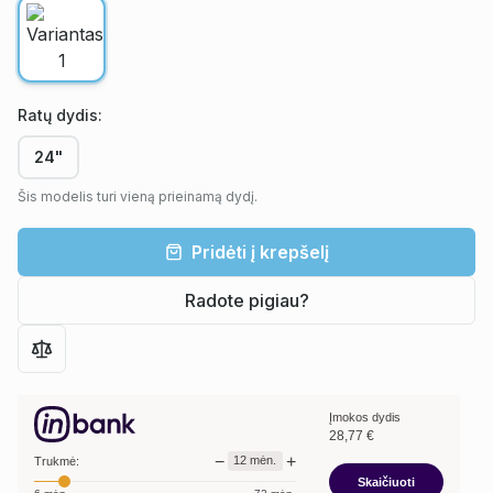
Ratų dydis
:
24"
Šis modelis turi vieną prieinamą dydį.
Pridėti į krepšelį
Radote pigiau?
Įmokos dydis
28,77
€
−
+
12
mėn.
Trukmė:
Skaičiuoti