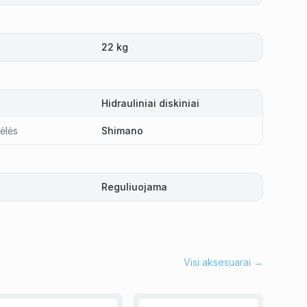
22 kg
Hidrauliniai diskiniai
ėlės
Shimano
Reguliuojama
Visi aksesuarai →