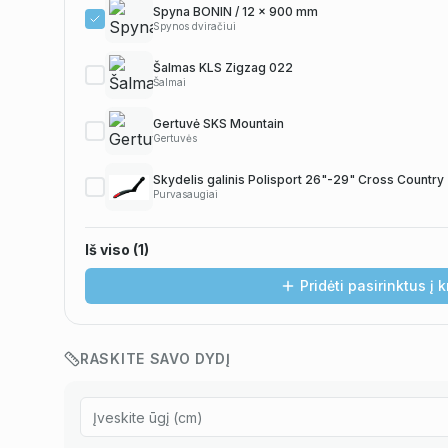
Spyna BONIN / 12 x 900 mm
Spynos dviračiui
Šalmas KLS Zigzag 022
Šalmai
Gertuvė SKS Mountain
Gertuvės
Skydelis galinis Polisport 26"-29" Cross Country
Purvasaugiai
Iš viso (
1
)
Pridėti pasirinktus į 
RASKITE SAVO DYDĮ