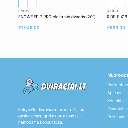
ENGWE
RIDE-E
ENGWE EP-2 PRO elektrinis dviratis (20")
RIDE-E X16
€1 049,00
€999,00
Nuorodo
Parduotuv
Apie mus
Kontaktai
Išsimokėtin
Kokybiški dviračiai internetu. Platus
pasirinkimas, greitas pristatymas ir
Pristatymas
nemokama konsultacija.