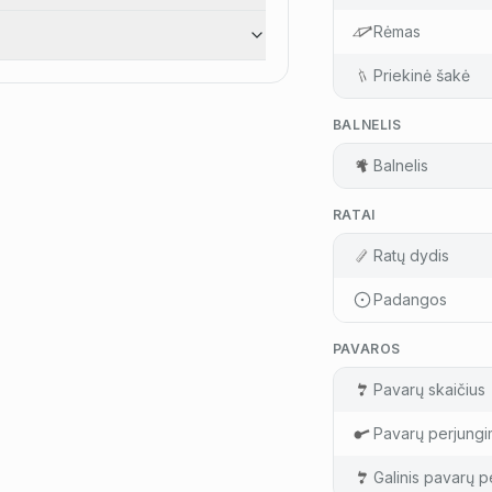
Rėmas
Priekinė šakė
BALNELIS
Balnelis
RATAI
Ratų dydis
Padangos
PAVAROS
Pavarų skaičius
Pavarų perjungi
Galinis pavarų pe