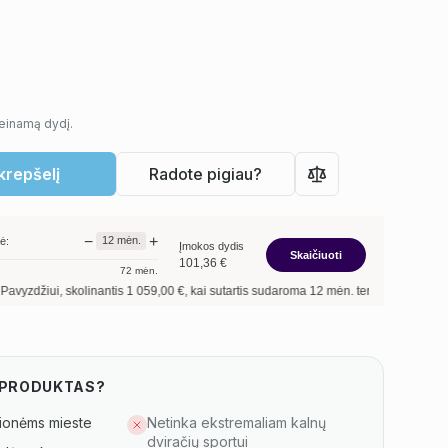
ieinamą dydį.
 krepšelį
Radote pigiau?
−
+
12
mėn.
ė:
Įmokos dydis
Skaičiuoti
101,36
€
72
mėn.
i, skolinantis
1 059,00
€, kai sutartis sudaroma
12
mėn. terminui, metinė palūkanų
S PRODUKTAS?
ionėms mieste
Netinka ekstremaliam kalnų
dviračių sportui