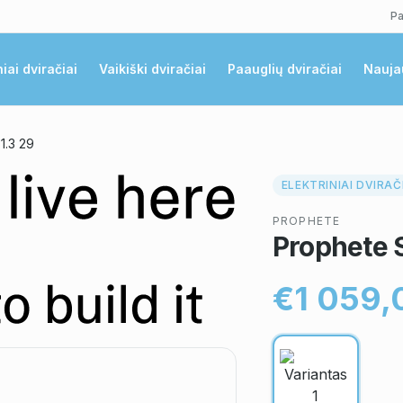
Pa
niai dviračiai
Vaikiški dviračiai
Paauglių dviračiai
Nauja
1.3 29
ELEKTRINIAI DVIRAČ
PROPHETE
Prophete S
€1 059,