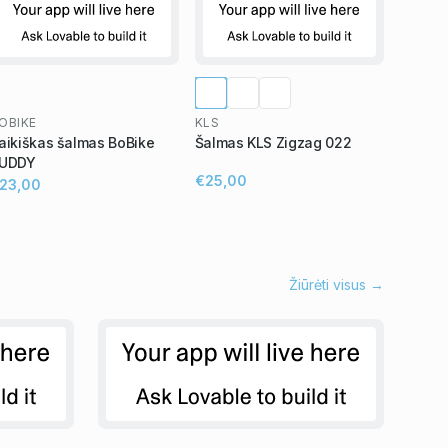
OBIKE
KLS
aikiškas šalmas BoBike
Šalmas KLS Zigzag 022
UDDY
€25,00
23,00
Žiūrėti visus →