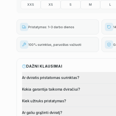
XXS
XS
S
M
L
Pristatymas: 1–3 darbo dienos
1
100% surinktas, paruoštas važiuoti
G
DAŽNI KLAUSIMAI
Ar dviratis pristatomas surinktas?
Kokia garantija taikoma dviračiui?
Kiek užtruks pristatymas?
Ar galiu grąžinti dviratį?