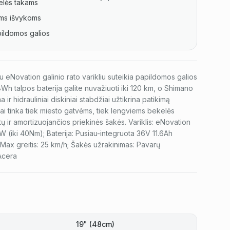
lės takams
oms išvykoms
ildomos galios
 su eNovation galinio rato varikliu suteikia papildomos galios
Wh talpos baterija galite nuvažiuoti iki 120 km, o Shimano
ir hidrauliniai diskiniai stabdžiai užtikrina patikimą
iai tinka tiek miesto gatvėms, tiek lengviems bekelės
tų ir amortizuojančios priekinės šakės. Variklis: eNovation
W (iki 40Nm); Baterija: Pusiau-integruota 36V 11.6Ah
Max greitis: 25 km/h; Šakės užrakinimas: Pavarų
Acera
19" (48cm)