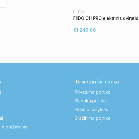
FIIDO
FIIDO C11 PRO elektrinis dviratis
€1 249,00
s
Teisinė informacija
ė
Privatumo politika
Slapukų politika
Pirkimo taisyklės
ai
Grąžinimo politika
 ir grąžinimas