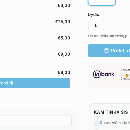
€6,00
Dydis
:
€25,00
L
Šis modelis turi vieną pr
€5,00
Pridėti į
€9,00
Trukm
€6,00
6
mėn.
krepšelį
Pavyzdžiu
KAM TINKA ŠI
Kasdienėms kel