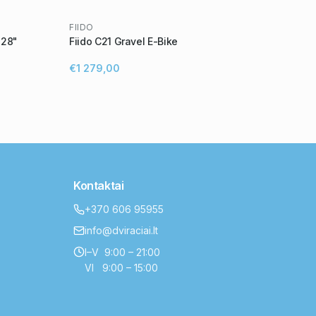
FIIDO
 28"
Fiido C21 Gravel E-Bike
€1 279,00
Kontaktai
+370 606 95955
info@dviraciai.lt
I–V 9:00 – 21:00
VI 9:00 – 15:00