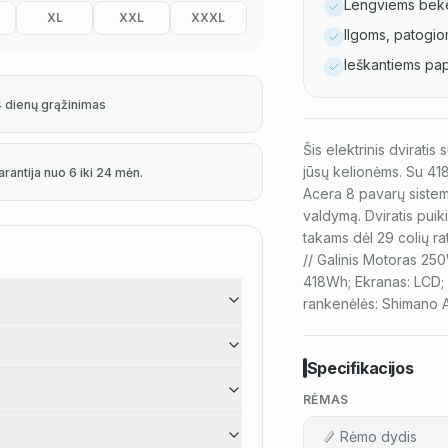
Lengviems beke
XL
XXL
XXXL
Ilgoms, patogi
Ieškantiems pap
4 dienų grąžinimas
Šis elektrinis dviratis
jūsų kelionėms. Su 418
arantija nuo 6 iki 24 mėn.
Acera 8 pavarų sistema 
valdymą. Dviratis puik
takams dėl 29 colių ra
// Galinis Motoras 250
418Wh; Ekranas: LCD; 
rankenėlės: Shimano 
Specifikacijos
RĖMAS
Rėmo dydis