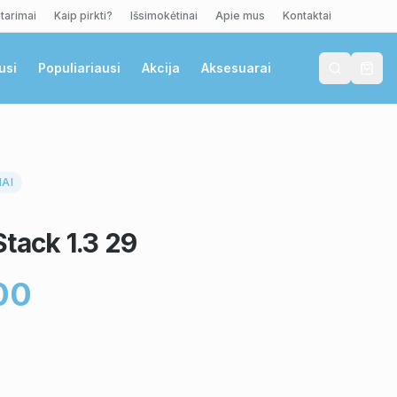
tarimai
Kaip pirkti?
Išsimokėtinai
Apie mus
Kontaktai
usi
Populiariausi
Akcija
Aksesuarai
IAI
tack 1.3 29
00