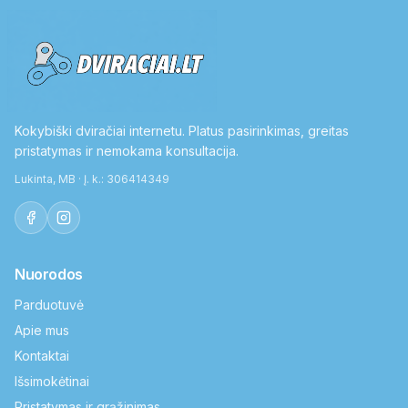
Kokybiški dviračiai internetu. Platus pasirinkimas, greitas
pristatymas ir nemokama konsultacija.
Lukinta, MB · Į. k.: 306414349
Nuorodos
Parduotuvė
Apie mus
Kontaktai
Išsimokėtinai
Pristatymas ir grąžinimas