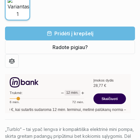
Pridėti į krepšelį
Radote pigiau?
Įmokos dydis
28,77
€
−
+
12
mėn.
Trukmė:
Skaičiuoti
6
mėn.
72
mėn.
00
€, kai sutartis sudaroma
12
mėn. terminui, metinė palūkanų norma –
13,90
%
, s
„Turblo“ – tai ypač lengva ir kompaktiška elektrinė mini pompa,
skirta greitam padangų pripūtimui bet kokiomis sąlygomis. Dėl