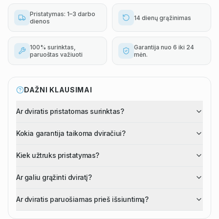
Pristatymas: 1–3 darbo
14 dienų grąžinimas
dienos
100% surinktas,
Garantija nuo 6 iki 24
paruoštas važiuoti
mėn.
DAŽNI KLAUSIMAI
Ar dviratis pristatomas surinktas?
Kokia garantija taikoma dviračiui?
Kiek užtruks pristatymas?
Ar galiu grąžinti dviratį?
Ar dviratis paruošiamas prieš išsiuntimą?