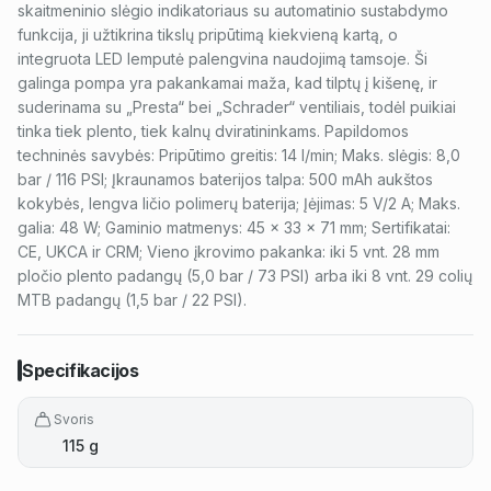
skaitmeninio slėgio indikatoriaus su automatinio sustabdymo
funkcija, ji užtikrina tikslų pripūtimą kiekvieną kartą, o
integruota LED lemputė palengvina naudojimą tamsoje. Ši
galinga pompa yra pakankamai maža, kad tilptų į kišenę, ir
suderinama su „Presta“ bei „Schrader“ ventiliais, todėl puikiai
tinka tiek plento, tiek kalnų dviratininkams. Papildomos
techninės savybės: Pripūtimo greitis: 14 l/min; Maks. slėgis: 8,0
bar / 116 PSI; Įkraunamos baterijos talpa: 500 mAh aukštos
kokybės, lengva ličio polimerų baterija; Įėjimas: 5 V/2 A; Maks.
galia: 48 W; Gaminio matmenys: 45 x 33 x 71 mm; Sertifikatai:
CE, UKCA ir CRM; Vieno įkrovimo pakanka: iki 5 vnt. 28 mm
pločio plento padangų (5,0 bar / 73 PSI) arba iki 8 vnt. 29 colių
MTB padangų (1,5 bar / 22 PSI).
Specifikacijos
Svoris
115 g