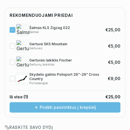
REKOMENDUOJAMI PRIEDAI
Šalmas KLS Zigzag 022
€25,00
Šalmai
Gertuvė SKS Mountain
€5,00
Gertuvės
Gertuvės laikiklis Fischer
€5,00
Gertuvių laikikliai
Skydelis galinis Polisport 26"-29" Cross
€9,00
Country
Purvasaugiai
Iš viso (
1
)
€25,00
Pridėti pasirinktus į krepšelį
RASKITE SAVO DYDĮ