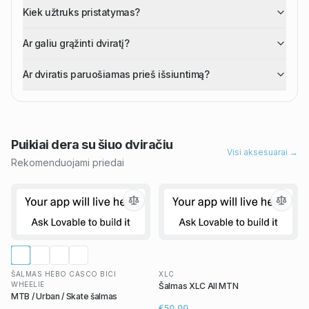
Kiek užtruks pristatymas?
Ar galiu grąžinti dviratį?
Ar dviratis paruošiamas prieš išsiuntimą?
Puikiai dera su šiuo
dviračiu
Visi aksesuarai →
Rekomenduojami priedai
ŠALMAS HEBO CASCO BICI
XLC
WHEELIE
Šalmas XLC All MTN
MTB / Urban / Skate šalmas
€50,00