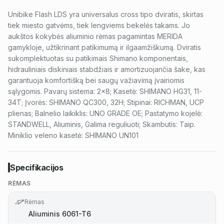
Unibike Flash LDS yra universalus cross tipo dviratis, skirtas
tiek miesto gatvėms, tiek lengviems bekelės takams. Jo
aukštos kokybės aliuminio rėmas pagamintas MERIDA
gamykloje, užtikrinant patikimumą ir ilgaamžiškumą. Dviratis
sukomplektuotas su patikimais Shimano komponentais,
hidrauliniais diskiniais stabdžiais ir amortizuojančia šake, kas
garantuoja komfortišką bei saugų važiavimą įvairiomis
sąlygomis. Pavarų sistema: 2x8; Kasetė: SHIMANO HG31, 11-
34T; Įvorės: SHIMANO QC300, 32H; Stipinai: RICHMAN, UCP
plienas; Balnelio laikiklis: UNO GRADE OE; Pastatymo kojelė:
STANDWELL, Aliuminis, Galima reguliuoti; Skambutis: Taip.
Miniklio veleno kasetė: SHIMANO UN101
Specifikacijos
RĖMAS
Rėmas
Aliuminis 6061-T6