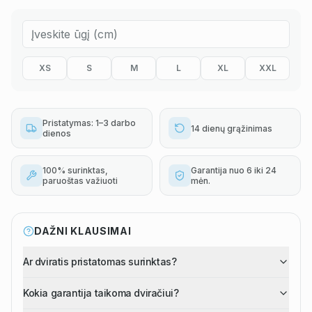
XS
S
M
L
XL
XXL
Pristatymas: 1–3 darbo
14 dienų grąžinimas
dienos
100% surinktas,
Garantija nuo 6 iki 24
paruoštas važiuoti
mėn.
DAŽNI KLAUSIMAI
Ar dviratis pristatomas surinktas?
Kokia garantija taikoma dviračiui?