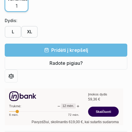
Dydis
:
L
XL
Pridėti į krepšelį
Radote pigiau?
Įmokos dydis
59,36
€
−
+
12
mėn.
Trukmė:
Skaičiuoti
6
mėn.
72
mėn.
Pavyzdžiui, skolinantis
619,00
€, kai sutartis sudaroma
12
mėn. termin