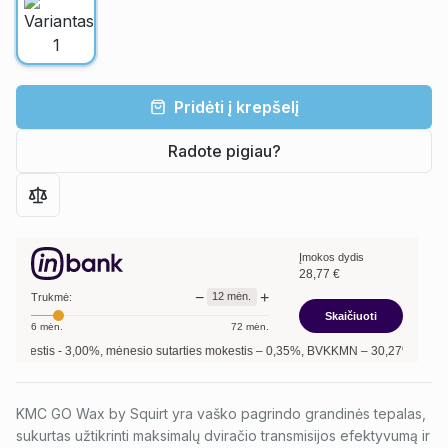
Pridėti į krepšelį
Radote pigiau?
Įmokos dydis
28,77
€
−
+
12
mėn.
Trukmė:
Skaičiuoti
6
mėn.
72
mėn.
kestis -
3,00
%, mėnesio sutarties mokestis –
0,35
%, BVKKMN –
30,27
%, bendra m
KMC GO Wax by Squirt yra vaško pagrindo grandinės tepalas,
sukurtas užtikrinti maksimalų dviračio transmisijos efektyvumą ir