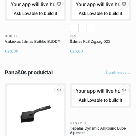
BOBIKE
KLS
Vaikiškas šalmas BoBike BUDDY
Šalmas KLS Zigzag 022
€23,00
€25,00
Panašūs
produktai
Žiūrėti visus →
DYNAMIC
Tepalas Dynamic All Round Lube
Alpcross