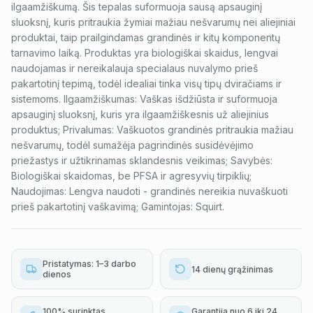
ilgaamžiškumą. Šis tepalas suformuoja sausą apsauginį
sluoksnį, kuris pritraukia žymiai mažiau nešvarumų nei aliejiniai
produktai, taip prailgindamas grandinės ir kitų komponentų
tarnavimo laiką. Produktas yra biologiškai skaidus, lengvai
naudojamas ir nereikalauja specialaus nuvalymo prieš
pakartotinį tepimą, todėl idealiai tinka visų tipų dviračiams ir
sistemoms. Ilgaamžiškumas: Vaškas išdžiūsta ir suformuoja
apsauginį sluoksnį, kuris yra ilgaamžiškesnis už aliejinius
produktus; Privalumas: Vaškuotos grandinės pritraukia mažiau
nešvarumų, todėl sumažėja pagrindinės susidėvėjimo
priežastys ir užtikrinamas sklandesnis veikimas; Savybės:
Biologiškai skaidomas, be PFSA ir agresyvių tirpiklių;
Naudojimas: Lengva naudoti - grandinės nereikia nuvaškuoti
prieš pakartotinį vaškavimą; Gamintojas: Squirt.
Pristatymas: 1–3 darbo
14 dienų grąžinimas
dienos
100% surinktas,
Garantija nuo 6 iki 24