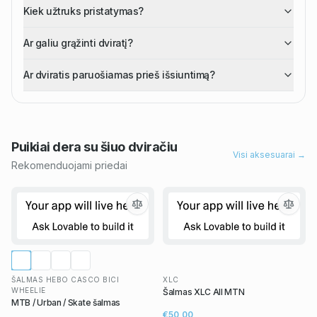
Kiek užtruks pristatymas?
Ar galiu grąžinti dviratį?
Ar dviratis paruošiamas prieš išsiuntimą?
Puikiai dera su šiuo
dviračiu
Visi aksesuarai →
Rekomenduojami priedai
ŠALMAS HEBO CASCO BICI
XLC
WHEELIE
Šalmas XLC All MTN
MTB / Urban / Skate šalmas
€50,00