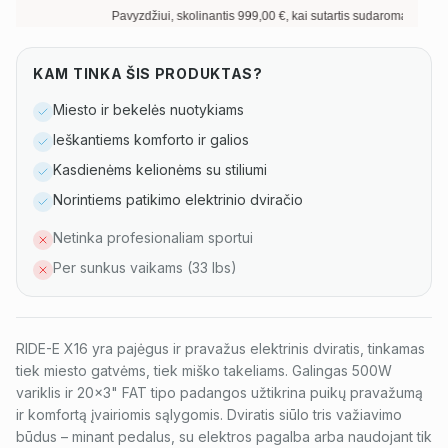
Pavyzdžiui, skolinantis
999,00
€, kai sutartis sudaroma
12
mėn. term
KAM TINKA ŠIS PRODUKTAS?
Miesto ir bekelės nuotykiams
Ieškantiems komforto ir galios
Kasdienėms kelionėms su stiliumi
Norintiems patikimo elektrinio dviračio
Netinka profesionaliam sportui
Per sunkus vaikams (33 lbs)
RIDE-E X16 yra pajėgus ir pravažus elektrinis dviratis, tinkamas
tiek miesto gatvėms, tiek miško takeliams. Galingas 500W
variklis ir 20x3" FAT tipo padangos užtikrina puikų pravažumą
ir komfortą įvairiomis sąlygomis. Dviratis siūlo tris važiavimo
būdus – minant pedalus, su elektros pagalba arba naudojant tik