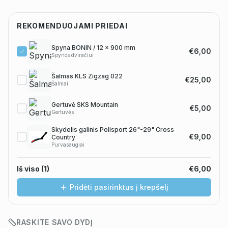
REKOMENDUOJAMI PRIEDAI
Spyna BONIN / 12 x 900 mm
€6,00
Spynos dviračiui
Šalmas KLS Zigzag 022
€25,00
Šalmai
Gertuvė SKS Mountain
€5,00
Gertuvės
Skydelis galinis Polisport 26"-29" Cross
€9,00
Country
Purvasaugiai
Iš viso (
1
)
€6,00
Pridėti pasirinktus į krepšelį
RASKITE SAVO DYDĮ