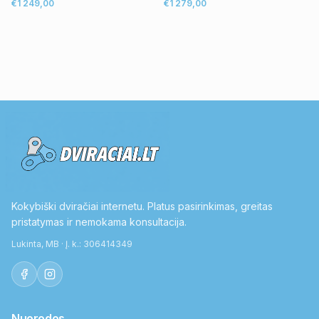
€1 249,00
€1 279,00
Kokybiški dviračiai internetu. Platus pasirinkimas, greitas
pristatymas ir nemokama konsultacija.
Lukinta, MB · Į. k.: 306414349
Nuorodos