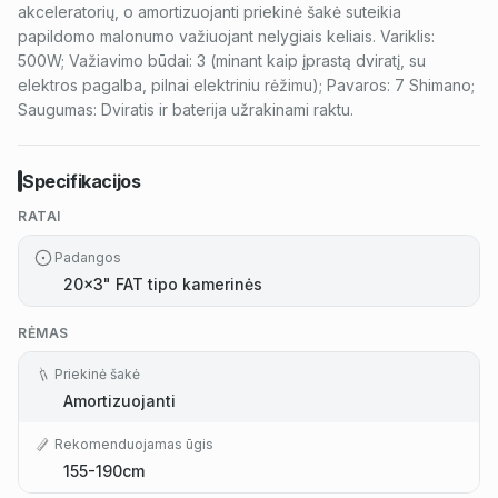
akceleratorių, o amortizuojanti priekinė šakė suteikia
papildomo malonumo važiuojant nelygiais keliais. Variklis:
500W; Važiavimo būdai: 3 (minant kaip įprastą dviratį, su
elektros pagalba, pilnai elektriniu rėžimu); Pavaros: 7 Shimano;
Saugumas: Dviratis ir baterija užrakinami raktu.
Specifikacijos
RATAI
Padangos
20x3" FAT tipo kamerinės
RĖMAS
Priekinė šakė
Amortizuojanti
Rekomenduojamas ūgis
155-190cm