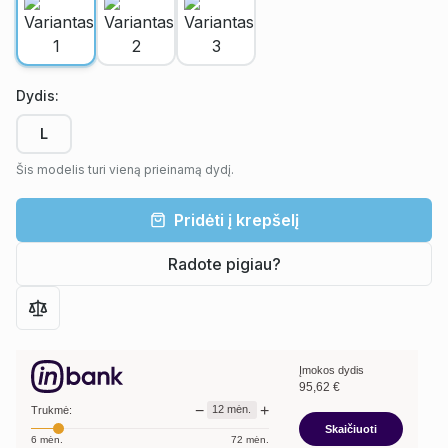
Dydis
:
L
Šis modelis turi vieną prieinamą dydį.
Pridėti į krepšelį
Radote pigiau?
Įmokos dydis
95,62
€
−
+
12
mėn.
Trukmė:
Skaičiuoti
6
mėn.
72
mėn.