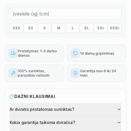
XXS
XS
S
M
L
XL
XXL
XXXL
Pristatymas: 1–3 darbo
14 dienų grąžinimas
dienos
100% surinktas,
Garantija nuo 6 iki 24
paruoštas važiuoti
mėn.
DAŽNI KLAUSIMAI
Ar dviratis pristatomas surinktas?
Kokia garantija taikoma dviračiui?