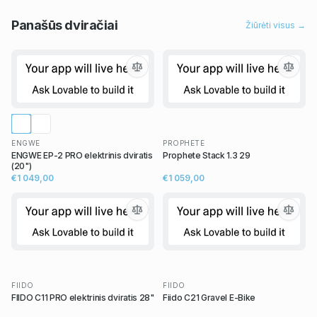
Panašūs
dviračiai
Žiūrėti visus →
ENGWE
PROPHETE
ENGWE EP-2 PRO elektrinis dviratis
Prophete Stack 1.3 29
(20")
€1 049,00
€1 059,00
FIIDO
FIIDO
FIIDO C11 PRO elektrinis dviratis 28"
Fiido C21 Gravel E-Bike