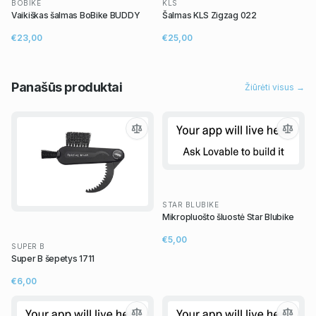
BOBIKE
KLS
Vaikiškas šalmas BoBike BUDDY
Šalmas KLS Zigzag 022
€23,00
€25,00
Panašūs
produktai
Žiūrėti visus →
STAR BLUBIKE
Mikropluošto šluostė Star Blubike
€5,00
SUPER B
Super B šepetys 1711
€6,00