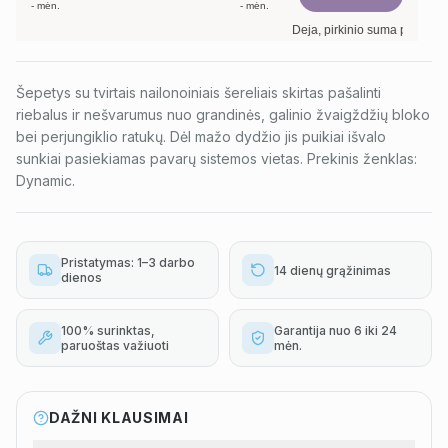
-
mėn.
-
mėn.
Deja, pirkinio suma per maža. 
Šepetys su tvirtais nailonoiniais šereliais skirtas pašalinti
riebalus ir nešvarumus nuo grandinės, galinio žvaigždžių bloko
bei perjungiklio ratukų. Dėl mažo dydžio jis puikiai išvalo
sunkiai pasiekiamas pavarų sistemos vietas. Prekinis ženklas:
Dynamic.
Pristatymas: 1–3 darbo
14 dienų grąžinimas
dienos
100% surinktas,
Garantija nuo 6 iki 24
paruoštas važiuoti
mėn.
DAŽNI KLAUSIMAI