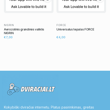
NIGRIN
FORCE
Aerozolinis grandinės valiklis
Universalus tepalas FORCE
NIGRIN
€7,00
€4,00
Kokybiški dviračiai internetu. Platus pasirinkimas, greitas