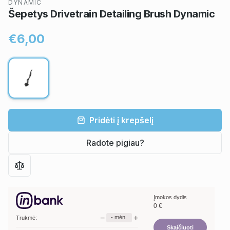
DYNAMIC
Šepetys Drivetrain Detailing Brush Dynamic
€6,00
Pridėti į krepšelį
Radote pigiau?
Įmokos dydis
0
€
−
+
-
mėn.
Trukmė:
Skaičiuoti