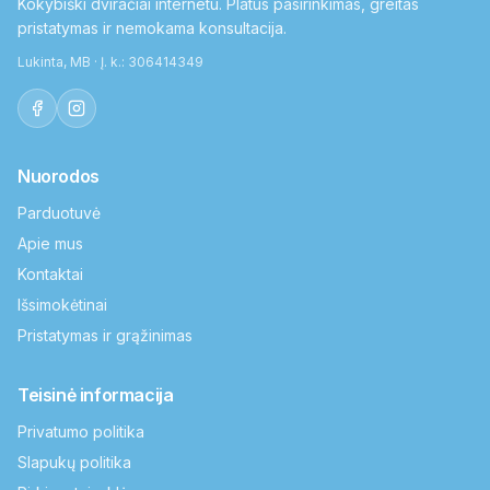
Kokybiški dviračiai internetu. Platus pasirinkimas, greitas
pristatymas ir nemokama konsultacija.
Lukinta, MB · Į. k.: 306414349
Nuorodos
Parduotuvė
Apie mus
Kontaktai
Išsimokėtinai
Pristatymas ir grąžinimas
Teisinė informacija
Privatumo politika
Slapukų politika