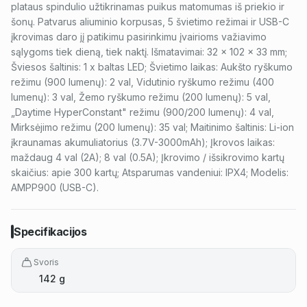
plataus spindulio užtikrinamas puikus matomumas iš priekio ir
šonų. Patvarus aliuminio korpusas, 5 švietimo režimai ir USB-C
įkrovimas daro jį patikimu pasirinkimu įvairioms važiavimo
sąlygoms tiek dieną, tiek naktį. Išmatavimai: 32 x 102 x 33 mm;
Šviesos šaltinis: 1 x baltas LED; Švietimo laikas: Aukšto ryškumo
režimu (900 lumenų): 2 val, Vidutinio ryškumo režimu (400
lumenų): 3 val, Žemo ryškumo režimu (200 lumenų): 5 val,
„Daytime HyperConstant" režimu (900/200 lumenų): 4 val,
Mirksėjimo režimu (200 lumenų): 35 val; Maitinimo šaltinis: Li-ion
įkraunamas akumuliatorius (3.7V-3000mAh); Įkrovos laikas:
maždaug 4 val (2A); 8 val (0.5A); Įkrovimo / išsikrovimo kartų
skaičius: apie 300 kartų; Atsparumas vandeniui: IPX4; Modelis:
AMPP900 (USB-C).
Specifikacijos
Svoris
142 g