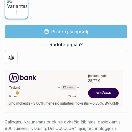
Pridėti į krepšelį
Radote pigiau?
Įmokos dydis
28,77
€
−
+
12
mėn.
Trukmė:
Skaičiuoti
6
mėn.
72
mėn.
arymo mokestis -
3,00
%, mėnesio sutarties mokestis –
0,35
%, BVKKMN –
30,27
%, b
Galingas, įkraunamas priekinis dviračio žibintas, pasiekiantis
900 liumenų ryškumą. Dėl OptiCube™ lęšių technologijos ir