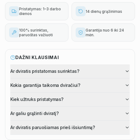
Pristatymas: 1–3 darbo
14 dienų grąžinimas
dienos
100% surinktas,
Garantija nuo 6 iki 24
paruoštas važiuoti
mėn.
DAŽNI KLAUSIMAI
Ar dviratis pristatomas surinktas?
Kokia garantija taikoma dviračiui?
Kiek užtruks pristatymas?
Ar galiu grąžinti dviratį?
Ar dviratis paruošiamas prieš išsiuntimą?