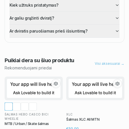
Kiek užtruks pristatymas?
Ar galiu grąžinti dviratį?
Ar dviratis paruošiamas prieš išsiuntimą?
Puikiai dera su šiuo
produktu
Visi aksesuarai →
Rekomenduojami priedai
ŠALMAS HEBO CASCO BICI
XLC
WHEELIE
Šalmas XLC All MTN
MTB / Urban / Skate šalmas
€50,00