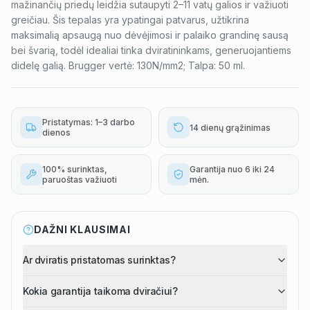
mažinančių priedų leidžia sutaupyti 2–11 vatų galios ir važiuoti
greičiau. Šis tepalas yra ypatingai patvarus, užtikrina
maksimalią apsaugą nuo dėvėjimosi ir palaiko grandinę sausą
bei švarią, todėl idealiai tinka dviratininkams, generuojantiems
didelę galią. Brugger vertė: 130N/mm2; Talpa: 50 ml.
Pristatymas: 1–3 darbo
14 dienų grąžinimas
dienos
100% surinktas,
Garantija nuo 6 iki 24
paruoštas važiuoti
mėn.
DAŽNI KLAUSIMAI
Ar dviratis pristatomas surinktas?
Kokia garantija taikoma dviračiui?