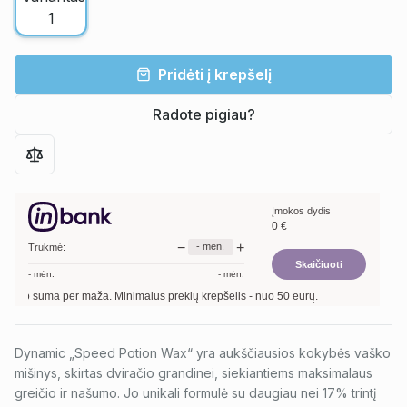
Pridėti į krepšelį
Radote pigiau?
Įmokos dydis
0
€
−
+
-
mėn.
Trukmė:
Skaičiuoti
-
mėn.
-
mėn.
rkinio suma per maža. Minimalus prekių krepšelis - nuo 50 eurų.
Dynamic „Speed Potion Wax“ yra aukščiausios kokybės vaško
mišinys, skirtas dviračio grandinei, siekiantiems maksimalaus
greičio ir našumo. Jo unikali formulė su daugiau nei 17% trintį