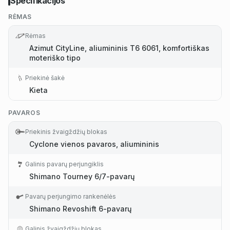
Specifikacijos
RĖMAS
Rėmas
Azimut CityLine, aliumininis T6 6061, komfortiškas
moteriško tipo
Priekinė šakė
Kieta
PAVAROS
Priekinis žvaigždžių blokas
Cyclone vienos pavaros, aliumininis
Galinis pavarų perjungiklis
Shimano Tourney 6/7-pavarų
Pavarų perjungimo rankenėlės
Shimano Revoshift 6-pavarų
Galinis žvaigždžių blokas