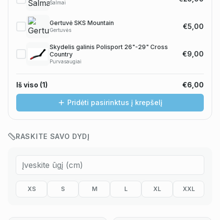
Šalmai
Gertuvė SKS Mountain
€5,00
Gertuvės
Skydelis galinis Polisport 26"-29" Cross
€9,00
Country
Purvasaugiai
Iš viso (
1
)
€6,00
Pridėti pasirinktus į krepšelį
RASKITE SAVO DYDĮ
XS
S
M
L
XL
XXL