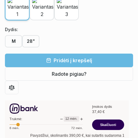
Dydis
:
M
28"
Pridėti į krepšelį
Radote pigiau?
Įmokos dydis
37,40
€
−
+
12
mėn.
Trukmė:
Skaičiuoti
6
mėn.
72
mėn.
Pavyzdžiui, skolinantis
390,00
€, kai sutartis sudaroma
12
mėn. terminu