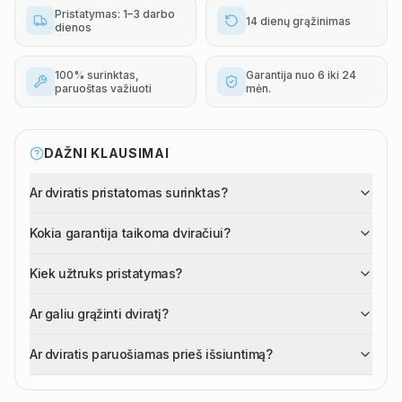
Pristatymas: 1–3 darbo
14 dienų grąžinimas
dienos
100% surinktas,
Garantija nuo 6 iki 24
paruoštas važiuoti
mėn.
DAŽNI KLAUSIMAI
Ar dviratis pristatomas surinktas?
Kokia garantija taikoma dviračiui?
Kiek užtruks pristatymas?
Ar galiu grąžinti dviratį?
Ar dviratis paruošiamas prieš išsiuntimą?