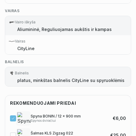
VAIRAS
Vairo iškyša
Aliumininė, Reguliuojamas aukštis ir kampas
Vairas
CityLine
BALNELIS
Balnelis
platus, minkštas balnelis CityLine su spyruoklėmis
REKOMENDUOJAMI PRIEDAI
Spyna BONIN / 12 x 900 mm
€6,00
Spynos dviračiui
Šalmas KLS Zigzag 022
€25,00