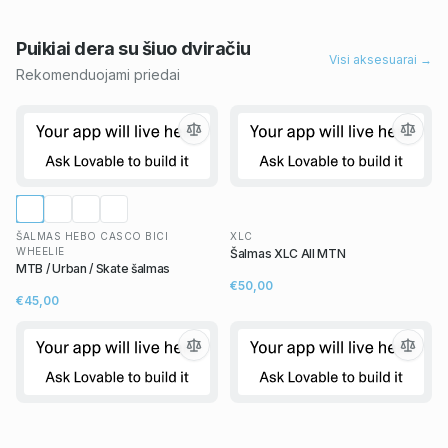
Puikiai dera su šiuo
dviračiu
Visi aksesuarai →
Rekomenduojami priedai
ŠALMAS HEBO CASCO BICI
XLC
WHEELIE
Šalmas XLC All MTN
MTB / Urban / Skate šalmas
€50,00
€45,00