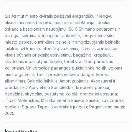
Šis Azimut miesto dviratis pasižymi elegantišku ir lengvu
aliumininiu rėmu bei pilna miesto komplektacija, idealiai
tinkančia kasdieniam naudojimui. Su 6 Shimano pavaromis ir
patogia, sukama perjungimo rankenėle, lengvai įveiksite
miesto gatves, o minkštas balnelis ir amortizuojantis balnelio
laikiklis užtikrins komfortišką važiavimą. Dviratis aprūpintas
visais būtinais priedais: apšvietimu, bagažine, krepšeliu,
skydeliais ir pastatymo kojele, todėl yra iškart paruoštas
kelionėms. Universalios padangos puikiai tinka ne tik lygioms
miesto gatvėms, bet ir prastesnei kelio dangai. Įvorės:
aliumininės; Balnelio laikiklis: Amortizuojantis; Aksesuarai ir
priedai: LED Apšvietimo komplektas, krepšelis priekiui,
bagažinė, skydeliai, pastatymo kojelė, grandinės apsauga;
Tipas: Moteriškas. Miniklio veleno kasetė: kasetė, su uždarais
guoliais, Square Taper (kvadratinė jungtis); Pagaminimo metai:
2025