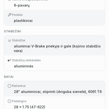
6-pavarų
Pedalai
plastikiniai
STABDŽIAI
Stabdžiai
aliuminiai V-Brake priekyje ir gale (kojinio stabdžio
nėra)
Stabdžių rankenėlės
aliumininės
RATAI
Ratlankiai
28" aliumininiai, stiprinti (dviguba sienelė), 6061 T6
Padangos
28 x 1.75 (47-622)