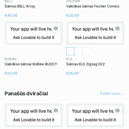
BELL
FISCHER
Šalmas BELL Array
Vaikiškas šalmas Fischer Comics
€49,00
€20,00
BOBIKE
KLS
Vaikiškas šalmas BoBike BUDDY
Šalmas KLS Zigzag 022
€23,00
€25,00
Panašūs
dviračiai
Žiūrėti visus →