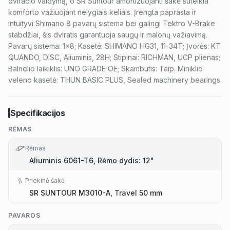
dviračio valdymą, o SR Suntour amortizuojanti šakė suteikia
komforto važiuojant nelygiais keliais. Įrengta paprasta ir
intuityvi Shimano 8 pavarų sistema bei galingi Tektro V-Brake
stabdžiai, šis dviratis garantuoja saugų ir malonų važiavimą.
Pavarų sistema: 1x8; Kasetė: SHIMANO HG31, 11-34T; Įvorės: KT
QUANDO, DISC, Aliuminis, 28H; Stipinai: RICHMAN, UCP plienas;
Balnelio laikiklis: UNO GRADE OE; Skambutis: Taip. Miniklio
veleno kasetė: THUN BASIC PLUS, Sealed machinery bearings
Specifikacijos
RĖMAS
Rėmas
Aliuminis 6061-T6, Rėmo dydis: 12"
Priekinė šakė
SR SUNTOUR M3010-A, Travel 50 mm
PAVAROS