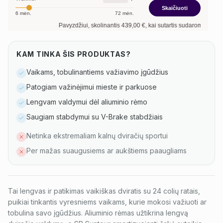
Skaičiuoti
6
mėn.
72
mėn.
Pavyzdžiui, skolinantis
439,00
€, kai sutartis sudaroma
12
mėn. term
KAM TINKA ŠIS PRODUKTAS?
Vaikams, tobulinantiems važiavimo įgūdžius
Patogiam važinėjimui mieste ir parkuose
Lengvam valdymui dėl aliuminio rėmo
Saugiam stabdymui su V-Brake stabdžiais
Netinka ekstremaliam kalnų dviračių sportui
Per mažas suaugusiems ar aukštiems paaugliams
Tai lengvas ir patikimas vaikiškas dviratis su 24 colių ratais,
puikiai tinkantis vyresniems vaikams, kurie mokosi važiuoti ar
tobulina savo įgūdžius. Aliuminio rėmas užtikrina lengvą