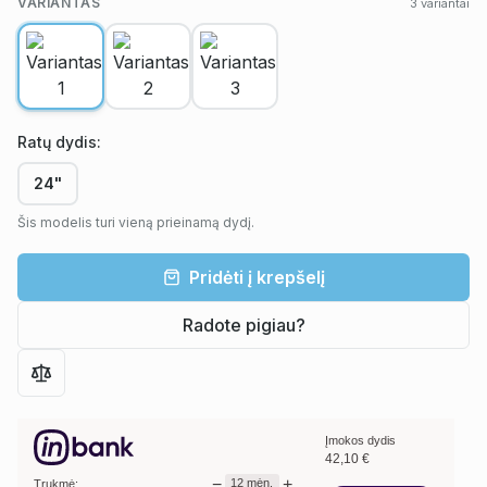
VARIANTAS
3
variantai
Ratų dydis
:
24"
Šis modelis turi vieną prieinamą dydį.
Pridėti į krepšelį
Radote pigiau?
Įmokos dydis
42,10
€
−
+
12
mėn.
Trukmė: