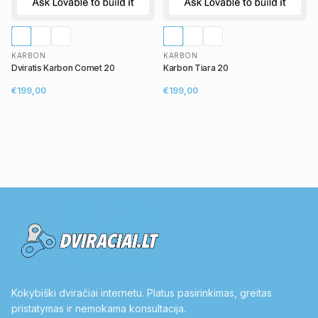
KARBON
KARBON
Dviratis Karbon Comet 20
Karbon Tiara 20
€199,00
€199,00
Kokybiški dviračiai internetu. Platus pasirinkimas, greitas
pristatymas ir nemokama konsultacija.