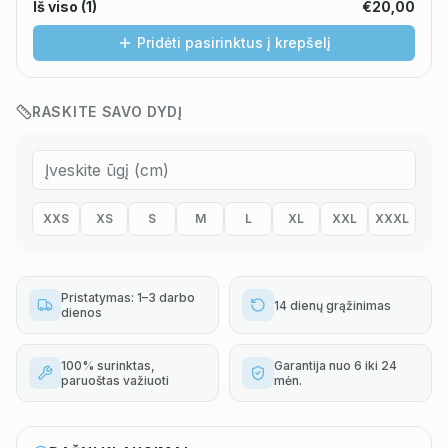
Iš viso (
1
)
€20,00
Pridėti pasirinktus į krepšelį
RASKITE SAVO DYDĮ
XXS
XS
S
M
L
XL
XXL
XXXL
Pristatymas: 1–3 darbo
14 dienų grąžinimas
dienos
100% surinktas,
Garantija nuo 6 iki 24
paruoštas važiuoti
mėn.