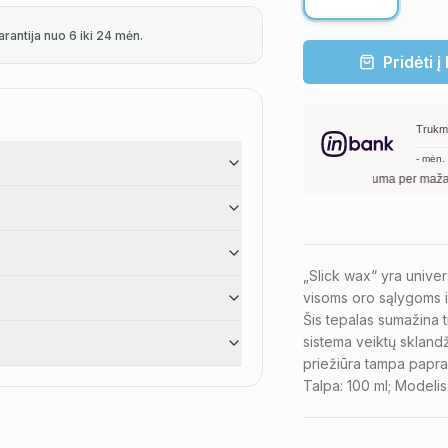
arantija nuo 6 iki 24 mėn.
Pridėti į
Trukm
-
mėn.
Deja, pirkinio suma per maža. Mi
„Slick wax“ yra univer
visoms oro sąlygoms ir
Šis tepalas sumažina t
sistema veiktų sklandži
priežiūra tampa papras
Talpa: 100 ml; Modelis