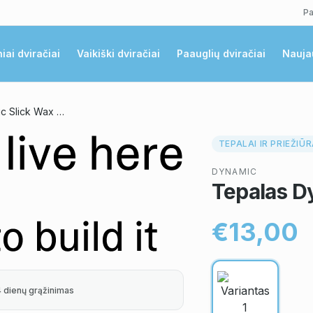
Pa
niai dviračiai
Vaikiški dviračiai
Paauglių dviračiai
Nauja
Tepalas Dynamic Slick Wax 100ml
TEPALAI IR PRIEŽIŪ
DYNAMIC
Tepalas D
€13,00
4 dienų grąžinimas