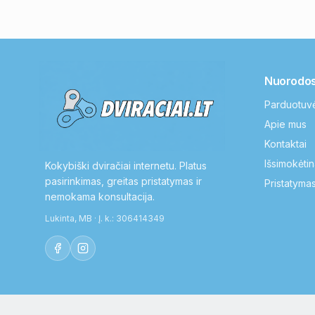
Nuorodo
Parduotuv
Apie mus
Kontaktai
Išsimokėtin
Kokybiški dviračiai internetu. Platus
pasirinkimas, greitas pristatymas ir
Pristatymas
nemokama konsultacija.
Lukinta, MB · Į. k.: 306414349