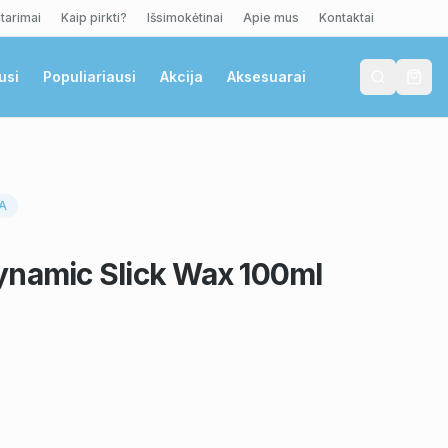
tarimai
Kaip pirkti?
Išsimokėtinai
Apie mus
Kontaktai
usi
Populiariausi
Akcija
Aksesuarai
RA
ynamic Slick Wax 100ml