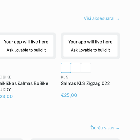
Visi aksesuarai →
OBIKE
KLS
aikiškas šalmas BoBike
Šalmas KLS Zigzag 022
UDDY
€25,00
23,00
Žiūrėti visus →