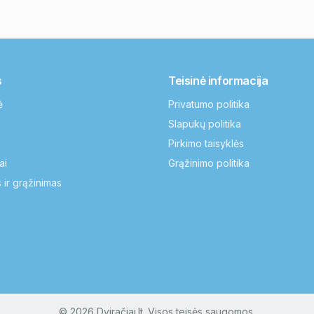
s
Teisinė informacija
ė
Privatumo politika
Slapukų politika
Pirkimo taisyklės
ai
Grąžinimo politika
 ir grąžinimas
© 2026 Dviračiai.lt. Visos teisės saugomos.