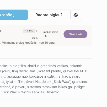
 krepšelį
Radote pigiau?
−
+
-
mėn.
ė:
Įmokos dydis
Skaičiuoti
0
€
-
mėn.
nimalus prekių krepšelis - nuo 50 eurų.
salus, biologiškai skaidus grandinės vaškas, tinkantis
 įvairių tipų dviračiams, įskaitant plento, gravel bei MTB.
rintį, apsaugo nuo korozijos ir užtikrina, kad pavarų
ai, tyliai ir išliktų švari. Naudojant „Slick Wax“, grandinės
tesnė, o pavarų sistemos tarnavimo laikas gali pailgėti.
: Slick Wax; Prekinis ženklas: Dynamic.