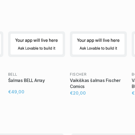
BELL
FISCHER
B
Šalmas BELL Array
Vaikiškas šalmas Fischer
V
Comics
B
€49,00
€20,00
€