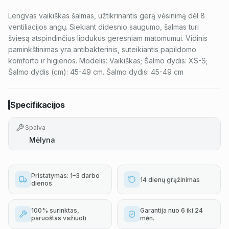
Lengvas vaikiškas šalmas, užtikrinantis gerą vėsinimą dėl 8
ventiliacijos angų. Siekiant didesnio saugumo, šalmas turi
šviesą atspindinčius lipdukus geresniam matomumui. Vidinis
paminkštinimas yra antibakterinis, suteikiantis papildomo
komforto ir higienos. Modelis: Vaikiškas; Šalmo dydis: XS-S;
Šalmo dydis (cm): 45-49 cm. Šalmo dydis: 45-49 cm
Specifikacijos
Spalva
Mėlyna
Pristatymas: 1–3 darbo
14 dienų grąžinimas
dienos
100% surinktas,
Garantija nuo 6 iki 24
paruoštas važiuoti
mėn.