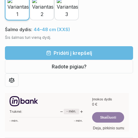
Šalmo dydis:
44–48 cm (XXS)
Šis šalmas turi vieną dydį.
Pridėti į krepšelį
Radote pigiau?
Įmokos dydis
0
€
−
+
-
mėn.
Trukmė:
Skaičiuoti
-
mėn.
-
mėn.
Deja, pirkinio suma per maža