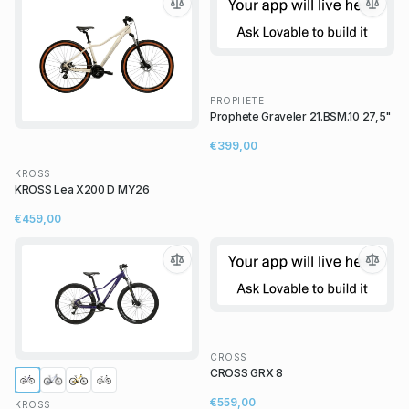
PROPHETE
Prophete Graveler 21.BSM.10 27,5"
€399,00
KROSS
KROSS Lea X200 D MY26
€459,00
CROSS
CROSS GRX 8
€559,00
KROSS