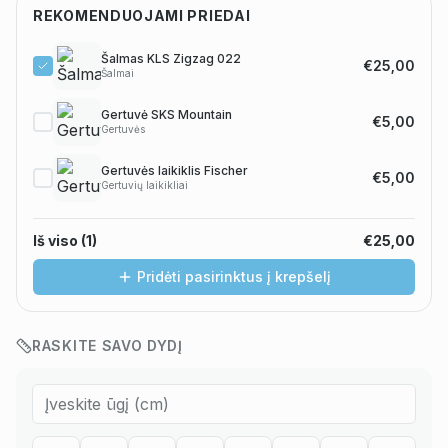
REKOMENDUOJAMI PRIEDAI
Šalmas KLS Zigzag 022
€25,00
Šalmai
Gertuvė SKS Mountain
€5,00
Gertuvės
Gertuvės laikiklis Fischer
€5,00
Gertuvių laikikliai
Iš viso (
1
)
€25,00
Pridėti pasirinktus į krepšelį
RASKITE SAVO DYDĮ