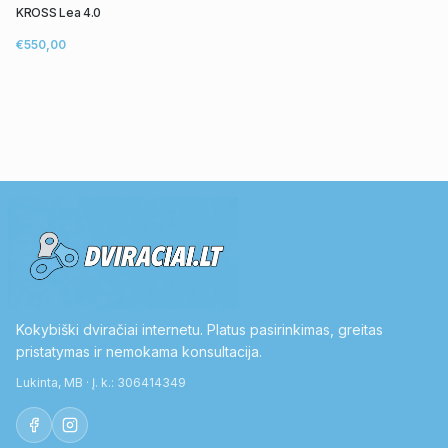
KROSS Lea 4.0
€550,00
Kokybiški dviračiai internetu. Platus pasirinkimas, greitas
pristatymas ir nemokama konsultacija.
Lukinta, MB · Į. k.: 306414349