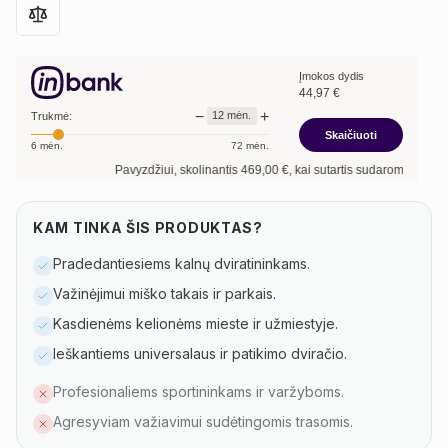
Įmokos dydis
44,97
€
−
+
12
mėn.
Trukmė:
Skaičiuoti
6
mėn.
72
mėn.
Pavyzdžiui, skolinantis
469,00
€, kai sutartis sudaroma
12
mėn. termi
KAM TINKA ŠIS PRODUKTAS?
Pradedantiesiems kalnų dviratininkams.
Važinėjimui miško takais ir parkais.
Kasdienėms kelionėms mieste ir užmiestyje.
Ieškantiems universalaus ir patikimo dviračio.
Profesionaliems sportininkams ir varžyboms.
Agresyviam važiavimui sudėtingomis trasomis.