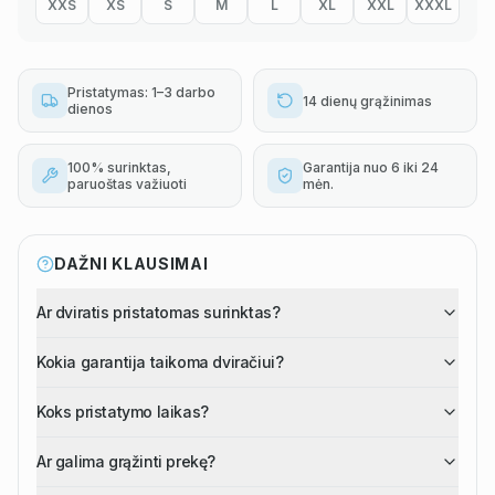
XXS
XS
S
M
L
XL
XXL
XXXL
Pristatymas: 1–3 darbo
14 dienų grąžinimas
dienos
100% surinktas,
Garantija nuo 6 iki 24
paruoštas važiuoti
mėn.
DAŽNI KLAUSIMAI
Ar dviratis pristatomas surinktas?
Kokia garantija taikoma dviračiui?
Koks pristatymo laikas?
Ar galima grąžinti prekę?