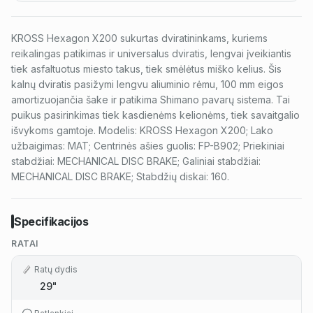
KROSS Hexagon X200 sukurtas dviratininkams, kuriems
reikalingas patikimas ir universalus dviratis, lengvai įveikiantis
tiek asfaltuotus miesto takus, tiek smėlėtus miško kelius. Šis
kalnų dviratis pasižymi lengvu aliuminio rėmu, 100 mm eigos
amortizuojančia šake ir patikima Shimano pavarų sistema. Tai
puikus pasirinkimas tiek kasdienėms kelionėms, tiek savaitgalio
išvykoms gamtoje. Modelis: KROSS Hexagon X200; Lako
užbaigimas: MAT; Centrinės ašies guolis: FP-B902; Priekiniai
stabdžiai: MECHANICAL DISC BRAKE; Galiniai stabdžiai:
MECHANICAL DISC BRAKE; Stabdžių diskai: 160.
Specifikacijos
RATAI
Ratų dydis
29"