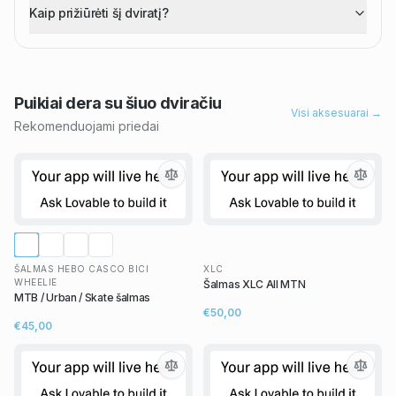
Kaip prižiūrėti šį dviratį?
Puikiai dera su šiuo
dviračiu
Visi aksesuarai →
Rekomenduojami priedai
ŠALMAS HEBO CASCO BICI
XLC
WHEELIE
Šalmas XLC All MTN
MTB / Urban / Skate šalmas
€50,00
€45,00