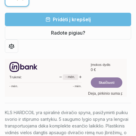
Pridėti į krepšelį
Radote pigiau?
Įmokos dydis
0
€
−
+
-
mėn.
Trukmė:
Skaičiuoti
-
mėn.
-
mėn.
Deja, pirkinio suma per maža. M
KLS HARDCOIL yra spiralinė dviračio spyna, pasižyminti puikiu
svorio ir stiprumo santykiu. 5 saugumo lygio spyna yra lengvai
transportuojama dėka komplekte esančio laikiklio. Plastikinis
vidinės vielos dangtis apsaugo dviračio rėmą nuo įbrėžimų, o