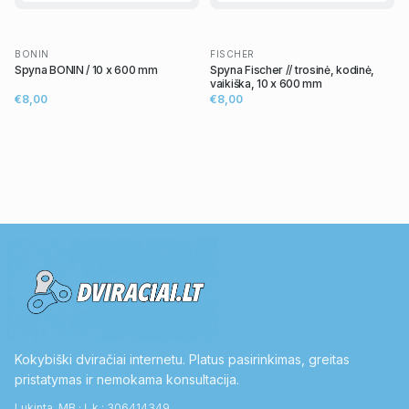
BONIN
FISCHER
Spyna BONIN / 10 x 600 mm
Spyna Fischer // trosinė, kodinė,
vaikiška, 10 x 600 mm
€8,00
€8,00
Kokybiški dviračiai internetu. Platus pasirinkimas, greitas
pristatymas ir nemokama konsultacija.
Lukinta, MB · Į. k.: 306414349