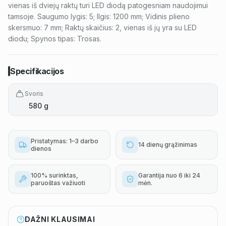
vienas iš dviejų raktų turi LED diodą patogesniam naudojimui
tamsoje. Saugumo lygis: 5; Ilgis: 1200 mm; Vidinis plieno
skersmuo: 7 mm; Raktų skaičius: 2, vienas iš jų yra su LED
diodu; Spynos tipas: Trosas.
Specifikacijos
Svoris
580 g
Pristatymas: 1–3 darbo
14 dienų grąžinimas
dienos
100% surinktas,
Garantija nuo 6 iki 24
paruoštas važiuoti
mėn.
DAŽNI KLAUSIMAI