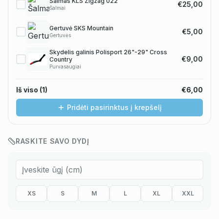
Šalmas KLS Zigzag 022
€25,00
Šalmai
Gertuvė SKS Mountain
€5,00
Gertuvės
Skydelis galinis Polisport 26"-29" Cross
€9,00
Country
Purvasaugiai
Iš viso (
1
)
€6,00
Pridėti pasirinktus į krepšelį
RASKITE SAVO DYDĮ
XS
S
M
L
XL
XXL