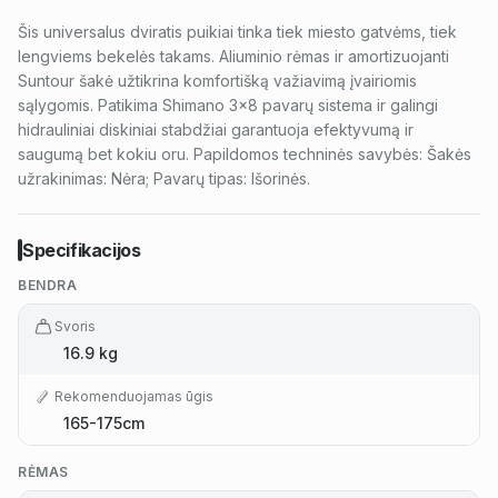
Šis universalus dviratis puikiai tinka tiek miesto gatvėms, tiek
lengviems bekelės takams. Aliuminio rėmas ir amortizuojanti
Suntour šakė užtikrina komfortišką važiavimą įvairiomis
sąlygomis. Patikima Shimano 3x8 pavarų sistema ir galingi
hidrauliniai diskiniai stabdžiai garantuoja efektyvumą ir
saugumą bet kokiu oru. Papildomos techninės savybės: Šakės
užrakinimas: Nėra; Pavarų tipas: Išorinės.
Specifikacijos
BENDRA
Svoris
16.9 kg
Rekomenduojamas ūgis
165-175cm
RĖMAS