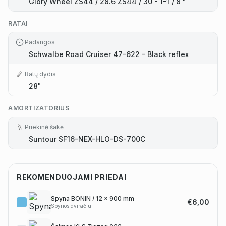
Glory Wheel ZS44 / 28.6 ZS44 / 30 - 1-1 / 8 "
RATAI
Padangos
Schwalbe Road Cruiser 47-622 - Black reflex
Ratų dydis
28"
AMORTIZATORIUS
Priekinė šakė
Suntour SF16-NEX-HLO-DS-700C
REKOMENDUOJAMI PRIEDAI
Spyna BONIN / 12 x 900 mm
€6,00
Spynos dviračiui