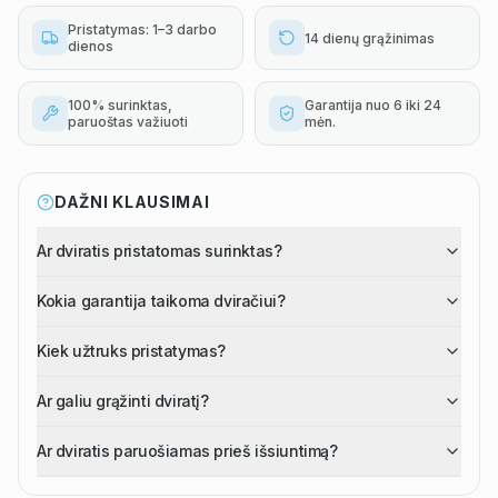
Pristatymas: 1–3 darbo
14 dienų grąžinimas
dienos
100% surinktas,
Garantija nuo 6 iki 24
paruoštas važiuoti
mėn.
DAŽNI KLAUSIMAI
Ar dviratis pristatomas surinktas?
Kokia garantija taikoma dviračiui?
Kiek užtruks pristatymas?
Ar galiu grąžinti dviratį?
Ar dviratis paruošiamas prieš išsiuntimą?