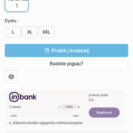
Dydis
:
L
XL
XXL
Pridėti į krepšelį
Radote pigiau?
Įmokos dydis
0
€
−
+
-
mėn.
Trukmė:
Skaičiuoti
-
mėn.
-
mėn.
šome, tokiomis kredito sąlygomis nefinansuojame.