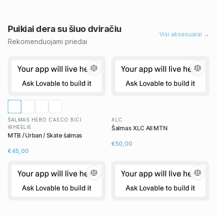
Puikiai dera su šiuo
dviračiu
Visi aksesuarai →
Rekomenduojami priedai
ŠALMAS HEBO CASCO BICI
XLC
WHEELIE
Šalmas XLC All MTN
MTB / Urban / Skate šalmas
€50,00
€45,00