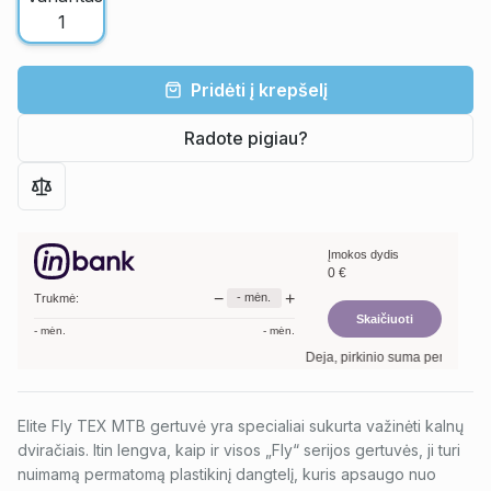
Pridėti į krepšelį
Radote pigiau?
Įmokos dydis
0
€
−
+
-
mėn.
Trukmė:
Skaičiuoti
-
mėn.
-
mėn.
Deja, pirkinio suma per maža. Mi
Elite Fly TEX MTB gertuvė yra specialiai sukurta važinėti kalnų
dviračiais. Itin lengva, kaip ir visos „Fly“ serijos gertuvės, ji turi
nuimamą permatomą plastikinį dangtelį, kuris apsaugo nuo