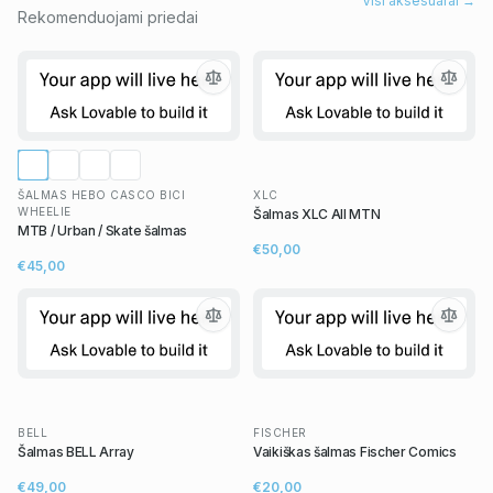
Visi aksesuarai →
Rekomenduojami priedai
ŠALMAS HEBO CASCO BICI
XLC
WHEELIE
Šalmas XLC All MTN
MTB / Urban / Skate šalmas
€50,00
€45,00
BELL
FISCHER
Šalmas BELL Array
Vaikiškas šalmas Fischer Comics
€49,00
€20,00