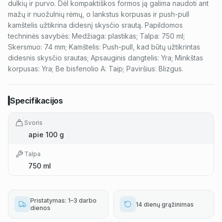
dulkių ir purvo. Dėl kompaktiškos formos ją galima naudoti ant
mažų ir nuožulnių rėmų, o lankstus korpusas ir push-pull
kamštelis užtikrina didesnį skysčio srautą. Papildomos
techninės savybės: Medžiaga: plastikas; Talpa: 750 ml;
Skersmuo: 74 mm; Kamštelis: Push-pull, kad būtų užtikrintas
didesnis skysčio srautas; Apsauginis dangtelis: Yra; Minkštas
korpusas: Yra; Be bisfenolio A: Taip; Paviršius: Blizgus.
Specifikacijos
Svoris
apie 100 g
Talpa
750 ml
Pristatymas: 1–3 darbo
14 dienų grąžinimas
dienos