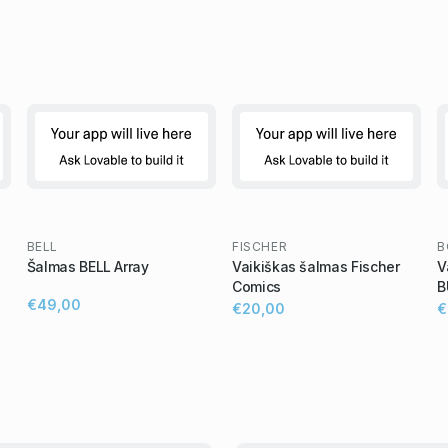
BELL
FISCHER
B
Šalmas BELL Array
Vaikiškas šalmas Fischer
V
Comics
B
€49,00
€20,00
€