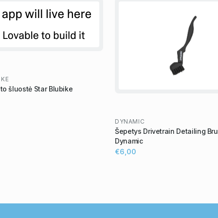
IKE
to šluostė Star Blubike
DYNAMIC
Šepetys Drivetrain Detailing Br
Dynamic
€6,00