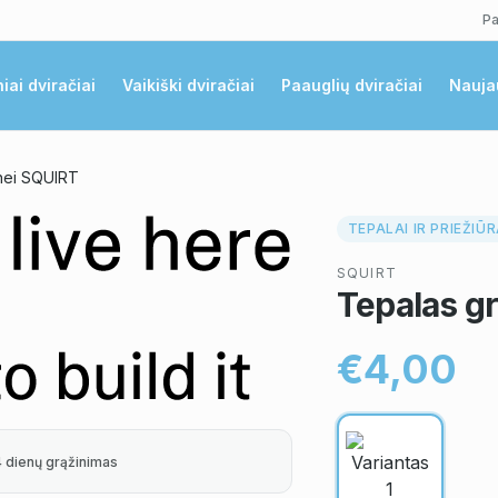
Pa
niai dviračiai
Vaikiški dviračiai
Paauglių dviračiai
Nauja
nei SQUIRT
TEPALAI IR PRIEŽIŪ
SQUIRT
Tepalas g
€4,00
4 dienų grąžinimas