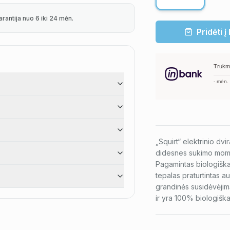
arantija nuo 6 iki 24 mėn.
Pridėti į
Trukm
-
mėn.
„Squirt“ elektrinio dvi
didesnes sukimo momen
Pagamintas biologiška
tepalas praturtintas au
grandinės susidėvėjimą
ir yra 100% biologiškai