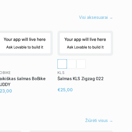
Visi aksesuarai →
OBIKE
KLS
aikiškas šalmas BoBike
Šalmas KLS Zigzag 022
UDDY
€25,00
23,00
Žiūrėti visus →