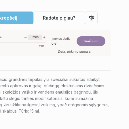
 krepšelį
Radote pigiau?
−
+
-
mėn.
ė:
Įmokos dydis
Skaičiuoti
0
€
-
mėn.
Deja, pirkinio suma per maža. Minimalus prekių 
račio grandinės tepalas yra specialiai sukurtas atlaikyti
to apkrovas ir galią, būdingą elektriniams dviračiams.
i skaidžios vaško ir vandens emulsijos pagrindu, šis
kšto slėgio trinties modifikatoriais, kurie sumažina
. Jis užtikrina ilgesnį veikimą, ypač drėgnomis sąlygomis,
 skaidus. Tūris: 15 ml.