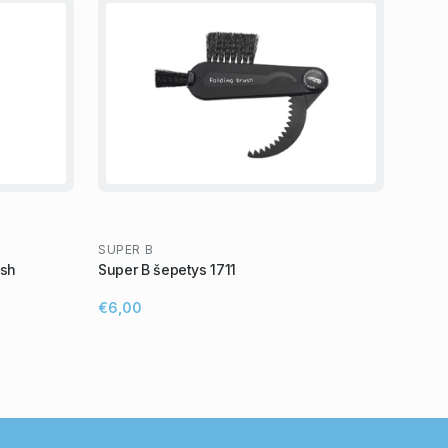
SUPER B
ush
Super B šepetys 1711
€6,00