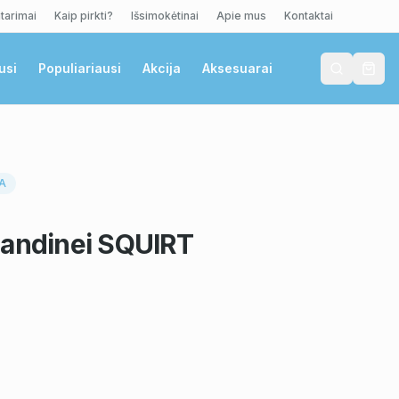
tarimai
Kaip pirkti?
Išsimokėtinai
Apie mus
Kontaktai
usi
Populiariausi
Akcija
Aksesuarai
RA
randinei SQUIRT