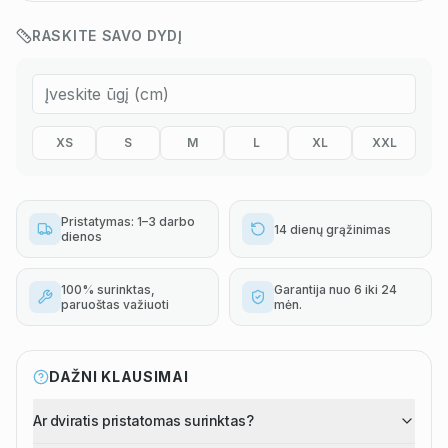
RASKITE SAVO DYDĮ
XS
S
M
L
XL
XXL
Pristatymas: 1–3 darbo
14 dienų grąžinimas
dienos
100% surinktas,
Garantija nuo 6 iki 24
paruoštas važiuoti
mėn.
DAŽNI KLAUSIMAI
Ar dviratis pristatomas surinktas?