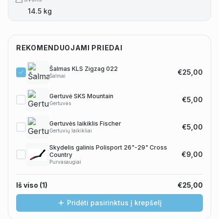
14.5 kg
REKOMENDUOJAMI PRIEDAI
Šalmas KLS Zigzag 022
€25,00
Šalmai
Gertuvė SKS Mountain
€5,00
Gertuvės
Gertuvės laikiklis Fischer
€5,00
Gertuvių laikikliai
Skydelis galinis Polisport 26"-29" Cross
€9,00
Country
Purvasaugiai
Iš viso (
1
)
€25,00
Pridėti pasirinktus į krepšelį