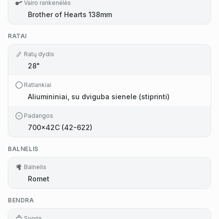
Vairo rankenėlės
Brother of Hearts 138mm
RATAI
Ratų dydis
28"
Ratlankiai
Aliumininiai, su dviguba sienele (stiprinti)
Padangos
700×42C (42-622)
BALNELIS
Balnelis
Romet
BENDRA
Svoris