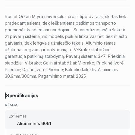
Romet Orkan M yra universalus cross tipo dviratis, skirtas tiek
pradedantiesiems, tiek ieškantiems patikimos transporto
priemonės kasdieniam naudojimui. Su amortizuojančia šake ir
21 pavarų sistema, šis modelis puikiai tinka važinėti tiek miesto
gatvėmis, tiek lengvais užmiesčio takais. Aliuminio rėmas
užtikrina lengvumą ir patvarumą, o V-Brake stabdžiai
garantuoja patikimą stabdymą. Pavarų sistema: 3x7; Priekiniai
stabdžiai: V-brake; Galiniai stabdžiai: V-brake; Priekinė įvorė:
Plieninė; Galinė įvorė: Plieninė; Balnelio laikiklis: Aliumininis
30.9mm/300mm. Pagaminimo metai: 2025
Specifikacijos
RĖMAS
Rėmas
Aliumininis 6061