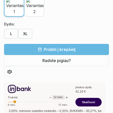
Dydis
:
L
XL
Pridėti į krepšelį
Radote pigiau?
Įmokos dydis
42,10
€
−
+
12
mėn.
Trukmė:
Skaičiuoti
6
mėn.
72
mėn.
3,00
%, mėnesio sutarties mokestis –
0,35
%, BVKKMN –
30,27
%, bendra mokėtina