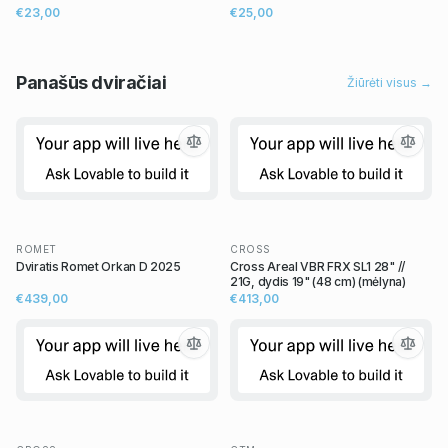
€23,00
€25,00
Panašūs
dviračiai
Žiūrėti visus →
ROMET
CROSS
Dviratis Romet Orkan D 2025
Cross Areal VBR FRX SL1 28" //
21G, dydis 19" (48 cm) (mėlyna)
€439,00
€413,00