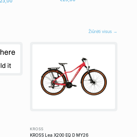
23,00
Žiūrėti visus →
KROSS
KROSS Lea X200 EQ D MY26