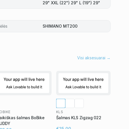
29" XXL (22") 29" L (19") 29"
ėlės
SHIMANO MT200
Visi aksesuarai →
OBIKE
KLS
aikiškas šalmas BoBike
Šalmas KLS Zigzag 022
UDDY
€25,00