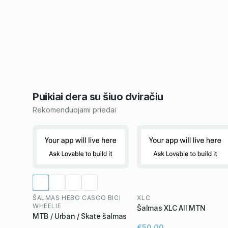
Puikiai dera su šiuo
dviračiu
Rekomenduojami priedai
ŠALMAS HEBO CASCO BICI
XLC
WHEELIE
Šalmas XLC All MTN
MTB / Urban / Skate šalmas
€50,00