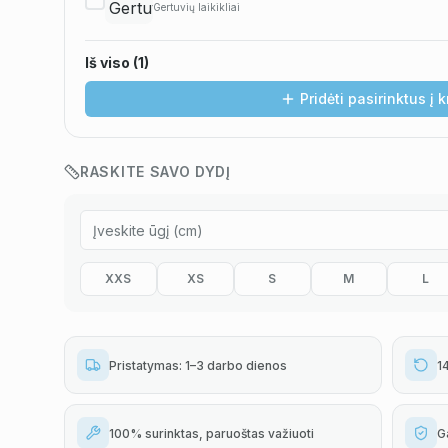
Gertuvių laikikliai
Iš viso (
1
)
Pridėti pasirinktus į 
RASKITE SAVO DYDĮ
XXS
XS
S
M
L
Pristatymas: 1–3 darbo dienos
1
100% surinktas, paruoštas važiuoti
G