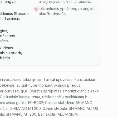
 ir lengvai
ar agresyvioms kalnų trasoms.
Ieškantiems ypač lengvo anglies
atikimus Shimano
pluošto dviračio.
hidraulinius
gios,
ėdėsenos
nėms.
 kuriems
atis su priedų
ybėmis.
versalumo įsikūnijimas. Tai kalnų dviratis, kuris puikiai
 bekelėje, su galimybe montuoti įvairius priedus,
ar purvasaugius. Dviratis aprūpintas amortizuojančia šake
61 aliuminio lydinio rėmu, užtikrinančiu patikimumą ir
nės ašies guolis: FP-B902; Galiniai stabdžiai: SHIMANO
abdžiai: SHIMANO MT200; Galinė stebulė: SHIMANO ALTUS
ulė: SHIMANO MT200; Balnakotis: ALUMINIUM