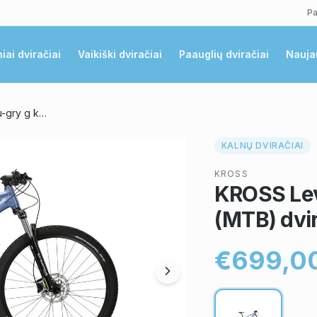
Pa
niai dviračiai
Vaikiški dviračiai
Paauglių dviračiai
Nauja
KROSS Level 2.0 blu-gry g kalnų (MTB) dviratis (29")
KALNŲ DVIRAČIAI
KROSS
KROSS Leve
(MTB) dvir
€699,0