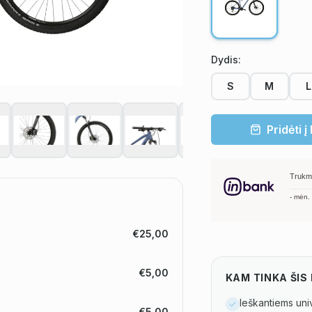
Dydis
:
S
M
L
Pridėti į
Trukm
-
mėn.
€25,00
€5,00
KAM TINKA ŠI
Ieškantiems uni
€5,00