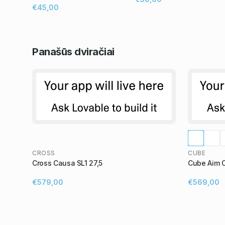
€45,00
Panašūs
dviračiai
CROSS
CUBE
Cross Causa SL1 27,5
Cube Aim 
€579,00
€569,00