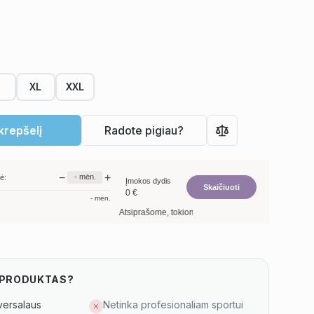
XL
XXL
 krepšelį
Radote pigiau?
−
+
-
mėn.
ė:
Įmokos dydis
Skaičiuoti
0
€
-
mėn.
Atsiprašome, tokiomis kredito sąlygomis nefinansuoja
S PRODUKTAS?
versalaus
Netinka profesionaliam sportui