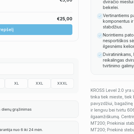
dviračio miestui
bekelei.
Vertinantiems p
€25,00
komponentus ir 
stabdžius.
krepšelį
Norintiems pato
nesportiškos s
ilgesnėms kelio
Dviratininkams,
reikalingas dvir
tvirtinimo galim
XL
XXL
XXXL
KROSS Level 2.0 yra uni
tinka tiek mieste, tiek
pavyzdžiui, bagažinę 
4 dienų grąžinimas
ir lengvu bei tvirtu 60
ilgaamžiškumą. Centri
MT200; Priekiniai st
MT200; Priekinė steb
arantija nuo 6 iki 24 mėn.