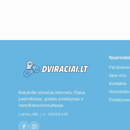
Nuorodo
Parduotuv
Apie mus
Kontaktai
Išsimokėtin
Kokybiški dviračiai internetu. Platus
pasirinkimas, greitas pristatymas ir
Pristatymas
nemokama konsultacija.
Lukinta, MB · Į. k.: 306414349