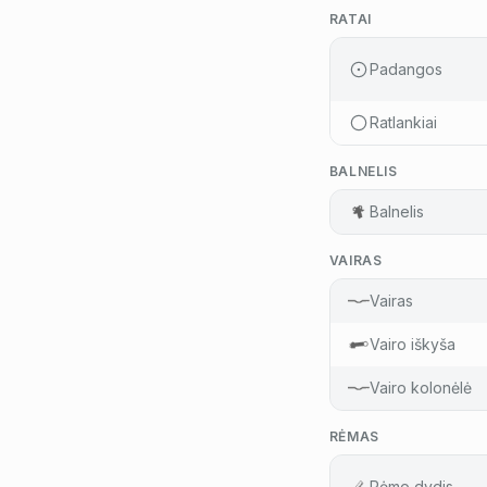
RATAI
Padangos
Ratlankiai
BALNELIS
Balnelis
VAIRAS
Vairas
Vairo iškyša
Vairo kolonėlė
RĖMAS
Rėmo dydis