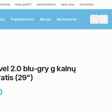
tarimai
Kaip pirkti?
Išsimokėtinai
Apie mus
Kontaktai
usi
Populiariausi
Akcija
Aksesuarai
l 2.0 blu-gry g kalnų
atis (29")
0