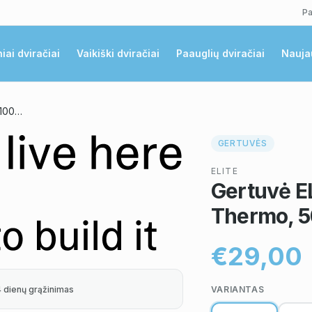
Pa
niai dviračiai
Vaikiški dviračiai
Paauglių dviračiai
Nauja
Gertuvė ELITE Nanofly 0-100° Thermo, 500 ml
GERTUVĖS
ELITE
Gertuvė E
Thermo, 5
€29,00
4 dienų grąžinimas
VARIANTAS