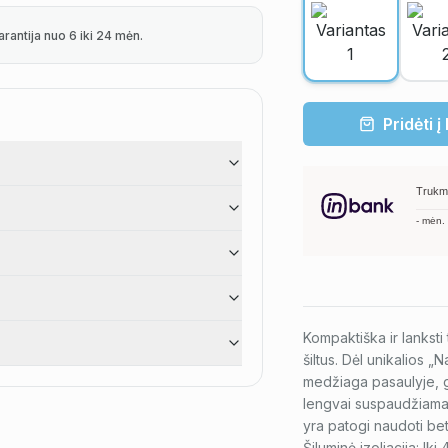
arantija nuo 6 iki 24 mėn.
Pridėti į
Trukm
-
mėn.
Kompaktiška ir lanksti 
šiltus. Dėl unikalios „
medžiaga pasaulyje, g
lengvai suspaudžiama, 
yra patogi naudoti be
Šiluminė izoliacija: I