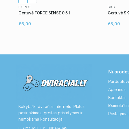
FORCE
SKS
Gertuvė FORCE SENSE 0,5 l
Gertuvė SK
€6,00
€5,00
Nuorodo
Parduotuv
Apie mus
Kontaktai
Išsimokėtin
Kokybiški dviračiai internetu. Platus
pasirinkimas, greitas pristatymas ir
Pristatymas
nemokama konsultacija.
Lukinta, MB · Į. k.: 306414349