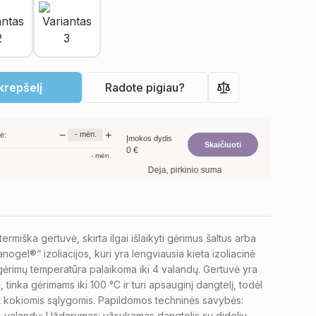
 krepšelį
Radote pigiau?
−
+
-
mėn.
ė:
Įmokos dydis
Skaičiuoti
0
€
-
mėn.
Deja, pirkinio suma per maža. Minimalus prekių
termiška gertuvė, skirta ilgai išlaikyti gėrimus šaltus arba
Nanogel®“ izoliacijos, kuri yra lengviausia kieta izoliacinė
ėrimų temperatūra palaikoma iki 4 valandų. Gertuvė yra
tinka gėrimams iki 100 °C ir turi apsauginį dangtelį, todėl
t kokiomis sąlygomis. Papildomos techninės savybės:
ki 4 valandų; Uždarymas: užsukamas dangtelis su dideliu