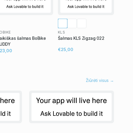
OBIKE
KLS
aikiškas šalmas BoBike
Šalmas KLS Zigzag 022
UDDY
€25,00
23,00
Žiūrėti visus →