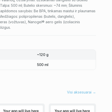
 Talpa: 500 ml; Butelio skersmuo: ~74 mm; Šiluminis
Papildomos savybės: Be BPA, tinkamas maistui ir plaunamas
Medžiagos: polipropilenas (butelis, dangtelis),
eras (vožtuvas), Nanogel® aero gelis (izoliacinis
Blizgus.
~120 g
500 ml
Visi aksesuarai →