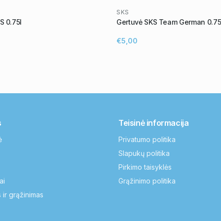
SKS
S 0.75l
Gertuvė SKS Team German 0.75
€5,00
s
Teisinė informacija
ė
Privatumo politika
Slapukų politika
Pirkimo taisyklės
ai
Grąžinimo politika
 ir grąžinimas