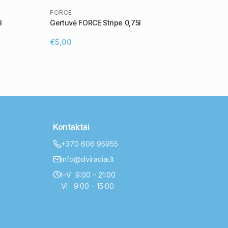
FORCE
l
Gertuvė FORCE Stripe 0,75l
€5,00
Kontaktai
+370 606 95955
info@dviraciai.lt
I–V 9:00 – 21:00
VI 9:00 – 15:00