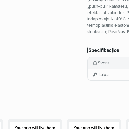
„push-pull“ kamšteliu;
efektas: 4 valandos; 
indaplovėje iki 40°C; 
termoplastinis elastom
sluoksnis); Paviršius: 
Specifikacijos
Svoris
Talpa