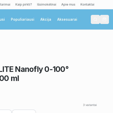
tarimai
Kaip pirkti?
Išsimokėtinai
Apie mus
Kontaktai
usi
Populiariausi
Akcija
Aksesuarai
LITE Nanofly 0-100°
00 ml
3
variantai