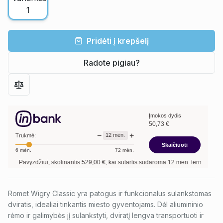
Pridėti į krepšelį
Radote pigiau?
Įmokos dydis
50,73
€
−
+
12
mėn.
Trukmė:
Skaičiuoti
6
mėn.
72
mėn.
Pavyzdžiui, skolinantis
529,00
€, kai sutartis sudaroma
12
mėn. terminui, metinė p
Romet Wigry Classic yra patogus ir funkcionalus sulankstomas
dviratis, idealiai tinkantis miesto gyventojams. Dėl aliumininio
rėmo ir galimybės jį sulankstyti, dviratį lengva transportuoti ir