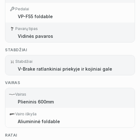
Pedalai
VP-F55 foldable
Pavarų tipas
Vidinės pavaros
STABDŽIAI
Stabdžiai
V-Brake ratlankiniai priekyje ir kojiniai gale
VAIRAS
Vairas
Plieninis 600mm
Vairo iškyša
Aliumininė foldable
RATAI