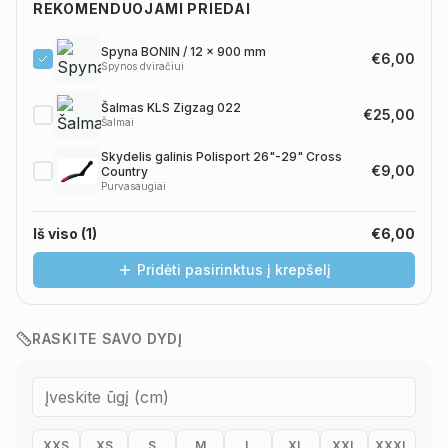
REKOMENDUOJAMI PRIEDAI
Spyna BONIN / 12 x 900 mm
€6,00
Spynos dviračiui
Šalmas KLS Zigzag 022
€25,00
Šalmai
Skydelis galinis Polisport 26"-29" Cross
€9,00
Country
Purvasaugiai
Iš viso (
1
)
€6,00
Pridėti pasirinktus į krepšelį
RASKITE SAVO DYDĮ
XXS
XS
S
M
L
XL
XXL
XXXL