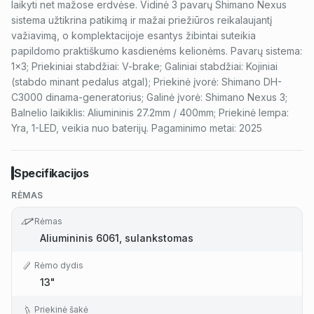
laikyti net mažose erdvėse. Vidinė 3 pavarų Shimano Nexus
sistema užtikrina patikimą ir mažai priežiūros reikalaujantį
važiavimą, o komplektacijoje esantys žibintai suteikia
papildomo praktiškumo kasdienėms kelionėms. Pavarų sistema:
1x3; Priekiniai stabdžiai: V-brake; Galiniai stabdžiai: Kojiniai
(stabdo minant pedalus atgal); Priekinė įvorė: Shimano DH-
C3000 dinama-generatorius; Galinė įvorė: Shimano Nexus 3;
Balnelio laikiklis: Aliumininis 27.2mm / 400mm; Priekinė lempa:
Yra, 1-LED, veikia nuo baterijų. Pagaminimo metai: 2025
Specifikacijos
RĖMAS
Rėmas
Aliumininis 6061, sulankstomas
Rėmo dydis
13"
Priekinė šakė