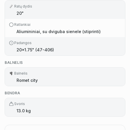
Ratų dydis
20"
Ratlankiai
Aliumininiai, su dviguba sienele (stiprinti)
Padangos
20×1.75" (47-406)
BALNELIS
Balnelis
Romet city
BENDRA
Svoris
13.0 kg