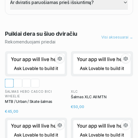
Ar dviratis paruošiamas prieš išsiuntimą?
Puikiai dera su šiuo
dviračiu
Visi aksesuarai →
Rekomenduojami priedai
ŠALMAS HEBO CASCO BICI
XLC
WHEELIE
Šalmas XLC All MTN
MTB / Urban / Skate šalmas
€50,00
€45,00