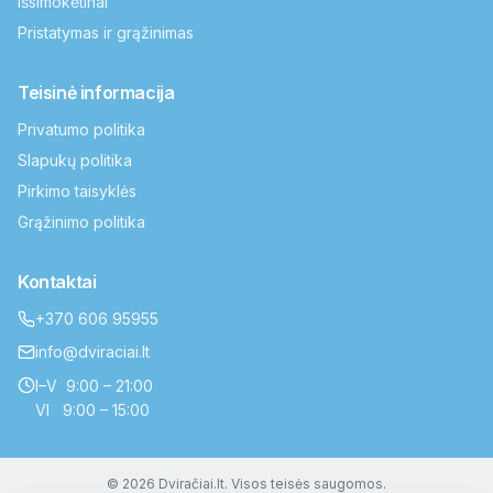
Išsimokėtinai
Pristatymas ir grąžinimas
Teisinė informacija
Privatumo politika
Slapukų politika
Pirkimo taisyklės
Grąžinimo politika
Kontaktai
+370 606 95955
info@dviraciai.lt
I–V 9:00 – 21:00
VI 9:00 – 15:00
© 2026 Dviračiai.lt. Visos teisės saugomos.