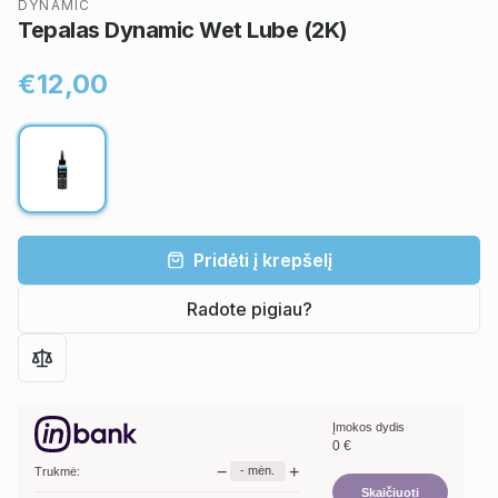
DYNAMIC
Tepalas Dynamic Wet Lube (2K)
€12,00
Pridėti į krepšelį
Radote pigiau?
Įmokos dydis
0
€
−
+
-
mėn.
Trukmė:
Skaičiuoti