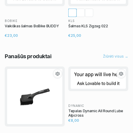
BOBIKE
KLS
Vaikiškas šalmas BoBike BUDDY
Šalmas KLS Zigzag 022
€23,00
€25,00
Panašūs
produktai
Žiūrėti visus →
DYNAMIC
Tepalas Dynamic All Round Lube
Alpcross
€8,00