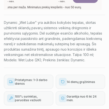
-
mėn.
-
mėn.
nio suma per maža. Minimalus prekių krepšelis - nuo 50 eurų.
Dynamic „Wet Lube" yra aukštos kokybės tepalas, skirtas
užtikrinti sklandų pavarų sistemos veikimą drėgnomis ir
purvinomis sąlygomis. Dėl sudėtyje esančio alkoholio, tepalas
efektyviai pasiskirsto ant grandinės, padengdamas kiekvieną
narelį ir suteikdamas maksimalų sutepimą bei apsaugą. Šis
produktas sumažina trintį, apsaugo nuo korozijos ir išlieka
veiksmingas net ekstremaliose situacijose. Talpa: 100 ml;
Modelis: Wet Lube (2K); Prekinis ženklas: Dynamic.
Pristatymas: 1–3 darbo
14 dienų grąžinimas
dienos
100% surinktas,
Garantija nuo 6 iki 24
paruoštas važiuoti
mėn.