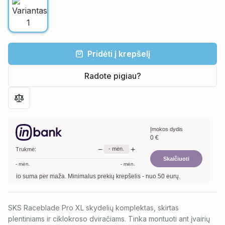
Pridėti į krepšelį
Radote pigiau?
Įmokos dydis
0
€
−
+
-
mėn.
Trukmė:
Skaičiuoti
-
mėn.
-
mėn.
irkinio suma per maža. Minimalus prekių krepšelis - nuo 50 eurų.
SKS Raceblade Pro XL skydelių komplektas, skirtas
plentiniams ir ciklokroso dviračiams. Tinka montuoti ant įvairių