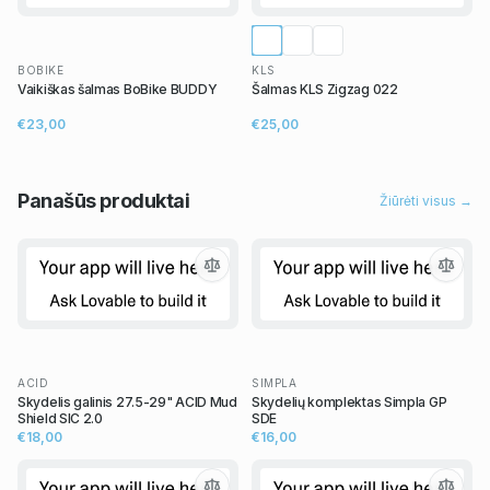
BOBIKE
KLS
Vaikiškas šalmas BoBike BUDDY
Šalmas KLS Zigzag 022
€23,00
€25,00
Panašūs
produktai
Žiūrėti visus →
ACID
SIMPLA
Skydelis galinis 27.5-29" ACID Mud
Skydelių komplektas Simpla GP
Shield SIC 2.0
SDE
€18,00
€16,00