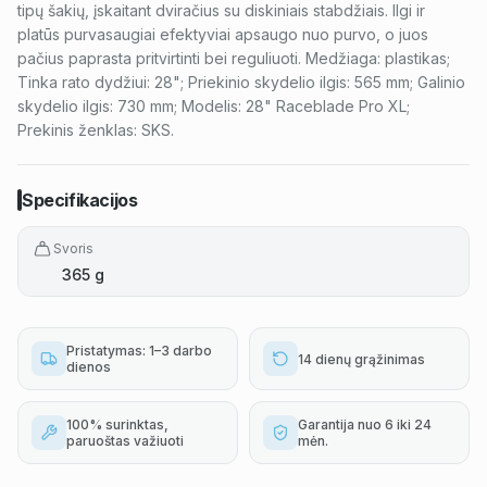
tipų šakių, įskaitant dviračius su diskiniais stabdžiais. Ilgi ir
platūs purvasaugiai efektyviai apsaugo nuo purvo, o juos
pačius paprasta pritvirtinti bei reguliuoti. Medžiaga: plastikas;
Tinka rato dydžiui: 28"; Priekinio skydelio ilgis: 565 mm; Galinio
skydelio ilgis: 730 mm; Modelis: 28" Raceblade Pro XL;
Prekinis ženklas: SKS.
Specifikacijos
Svoris
365 g
Pristatymas: 1–3 darbo
14 dienų grąžinimas
dienos
100% surinktas,
Garantija nuo 6 iki 24
paruoštas važiuoti
mėn.