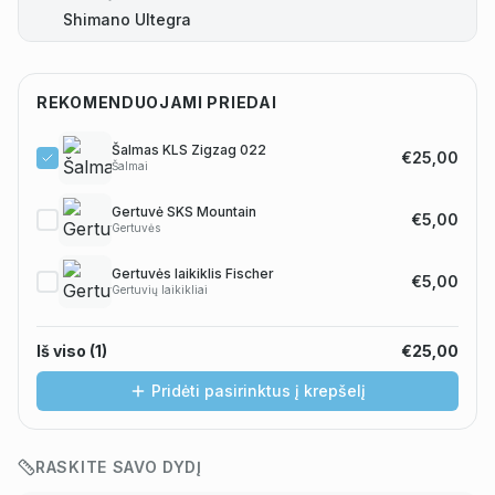
Shimano Ultegra
REKOMENDUOJAMI PRIEDAI
Šalmas KLS Zigzag 022
€25,00
Šalmai
Gertuvė SKS Mountain
€5,00
Gertuvės
Gertuvės laikiklis Fischer
€5,00
Gertuvių laikikliai
Iš viso (
1
)
€25,00
Pridėti pasirinktus į krepšelį
RASKITE SAVO DYDĮ