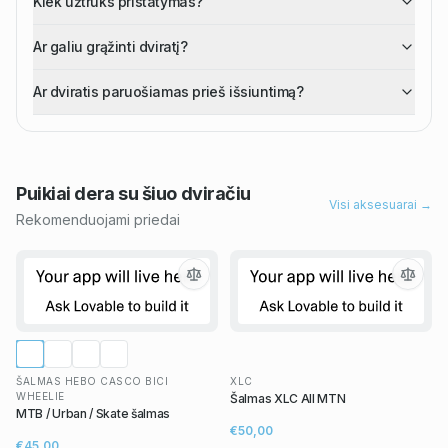
Kiek užtruks pristatymas?
Ar galiu grąžinti dviratį?
Ar dviratis paruošiamas prieš išsiuntimą?
Puikiai dera su šiuo
dviračiu
Visi aksesuarai →
Rekomenduojami priedai
ŠALMAS HEBO CASCO BICI
XLC
WHEELIE
Šalmas XLC All MTN
MTB / Urban / Skate šalmas
€50,00
€45,00