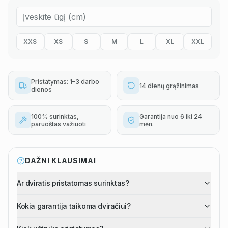
XXS
XS
S
M
L
XL
XXL
Pristatymas: 1–3 darbo
14 dienų grąžinimas
dienos
100% surinktas,
Garantija nuo 6 iki 24
paruoštas važiuoti
mėn.
DAŽNI KLAUSIMAI
Ar dviratis pristatomas surinktas?
Kokia garantija taikoma dviračiui?