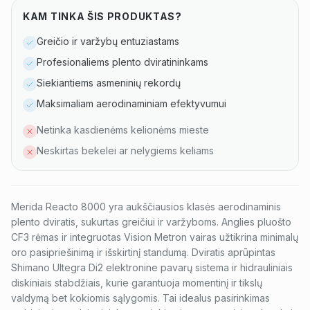
KAM TINKA ŠIS PRODUKTAS?
Greičio ir varžybų entuziastams
Profesionaliems plento dviratininkams
Siekiantiems asmeninių rekordų
Maksimaliam aerodinaminiam efektyvumui
Netinka kasdienėms kelionėms mieste
Neskirtas bekelei ar nelygiems keliams
Merida Reacto 8000 yra aukščiausios klasės aerodinaminis
plento dviratis, sukurtas greičiui ir varžyboms. Anglies pluošto
CF3 rėmas ir integruotas Vision Metron vairas užtikrina minimalų
oro pasipriešinimą ir išskirtinį standumą. Dviratis aprūpintas
Shimano Ultegra Di2 elektronine pavarų sistema ir hidrauliniais
diskiniais stabdžiais, kurie garantuoja momentinį ir tikslų
valdymą bet kokiomis sąlygomis. Tai idealus pasirinkimas