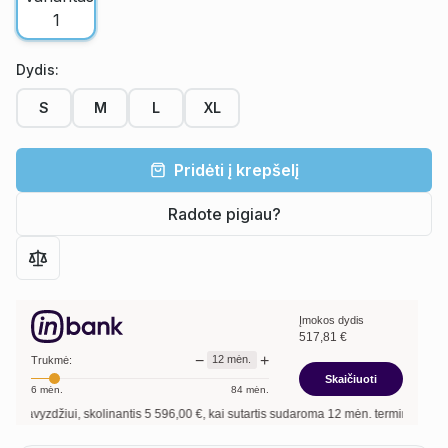
Dydis
:
S
M
L
XL
Pridėti į krepšelį
Radote pigiau?
Įmokos dydis
517,81
€
−
+
12
mėn.
Trukmė:
Skaičiuoti
6
mėn.
84
mėn.
yzdžiui, skolinantis
5 596,00
€, kai sutartis sudaroma
12
mėn. terminui, metinė pa