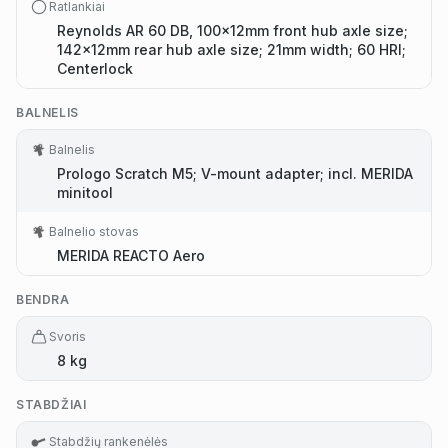
Ratlankiai
Reynolds AR 60 DB, 100x12mm front hub axle size;
142x12mm rear hub axle size; 21mm width; 60 HRI;
Centerlock
BALNELIS
Balnelis
Prologo Scratch M5; V-mount adapter; incl. MERIDA
minitool
Balnelio stovas
MERIDA REACTO Aero
BENDRA
Svoris
8 kg
STABDŽIAI
Stabdžių rankenėlės