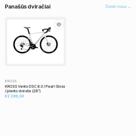
Panašūs
dviračiai
Žiūrėti visus →
KROSS
KROSS Vento DSC 8.0 / Pearl Gloss
/ plento dviratis (28")
€2 299,00