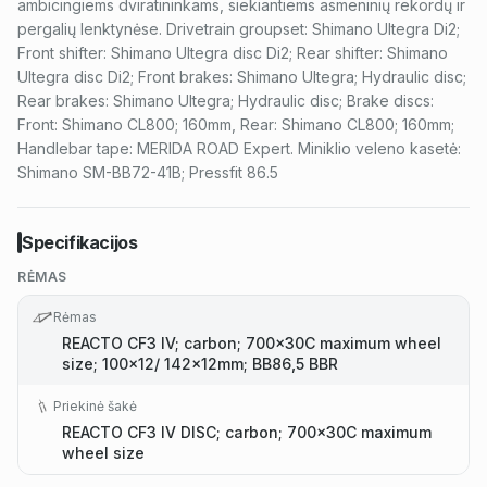
ambicingiems dviratininkams, siekiantiems asmeninių rekordų ir
pergalių lenktynėse. Drivetrain groupset: Shimano Ultegra Di2;
Front shifter: Shimano Ultegra disc Di2; Rear shifter: Shimano
Ultegra disc Di2; Front brakes: Shimano Ultegra; Hydraulic disc;
Rear brakes: Shimano Ultegra; Hydraulic disc; Brake discs:
Front: Shimano CL800; 160mm, Rear: Shimano CL800; 160mm;
Handlebar tape: MERIDA ROAD Expert. Miniklio veleno kasetė:
Shimano SM-BB72-41B; Pressfit 86.5
Specifikacijos
RĖMAS
Rėmas
REACTO CF3 IV; carbon; 700x30C maximum wheel
size; 100x12/ 142x12mm; BB86,5 BBR
Priekinė šakė
REACTO CF3 IV DISC; carbon; 700x30C maximum
wheel size