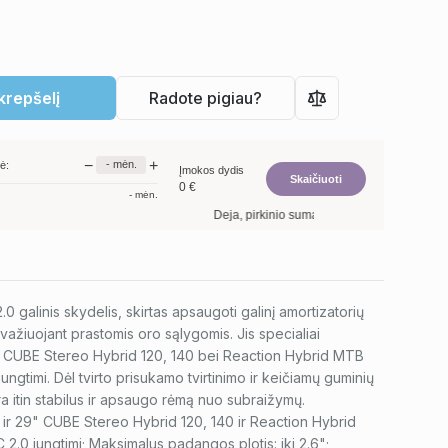
 krepšelį
Radote pigiau?
−
+
-
mėn.
ė:
Įmokos dydis
Skaičiuoti
0
€
-
mėn.
Deja, pirkinio suma per maža. Minimalus prekių
0 galinis skydelis, skirtas apsaugoti galinį amortizatorių
ažiuojant prastomis oro sąlygomis. Jis specialiai
29" CUBE Stereo Hybrid 120, 140 bei Reaction Hybrid MTB
ungtimi. Dėl tvirto prisukamo tvirtinimo ir keičiamų guminių
ra itin stabilus ir apsaugo rėmą nuo subraižymų.
ir 29" CUBE Stereo Hybrid 120, 140 ir Reaction Hybrid
2.0 jungtimi; Maksimalus padangos plotis: iki 2.6";