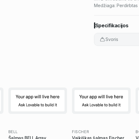
Medžiaga: Perdirbtas p
Specifikacijos
Svoris
BELL
FISCHER
B
Šalmas BELL Array
Vaikiškas šalmas Fischer
V