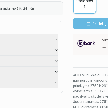
arantija nuo 6 iki 24 mėn.
Pridėti į
Trukm
-
mėn.
ACID Mud Shield SIC 2.
nuo purvo ir vandens v
pritaikytas 27.5" ir 
dviračiams su SIC 2.0 j
pagalvėlių, skydelis y
Suderinamumas: 27.5" 
MTB dviračiams su SIC 