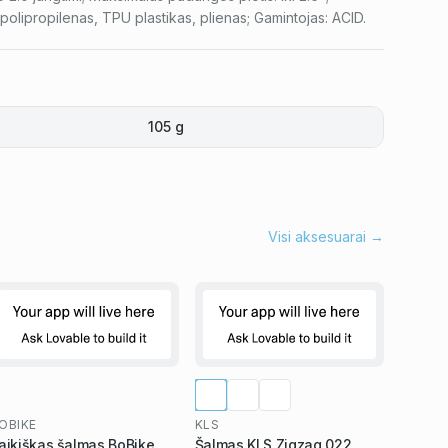
olipropilenas, TPU plastikas, plienas; Gamintojas: ACID.
105 g
Visi aksesuarai →
OBIKE
KLS
aikiškas šalmas BoBike
Šalmas KLS Zigzag 022