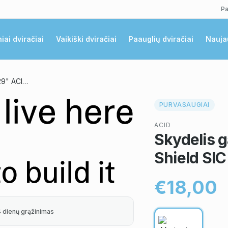
Pa
niai dviračiai
Vaikiški dviračiai
Paauglių dviračiai
Nauja
Skydelis galinis 27.5-29" ACID Mud Shield SIC 2.0
PURVASAUGIAI
ACID
Skydelis g
Shield SIC
€18,00
4 dienų grąžinimas