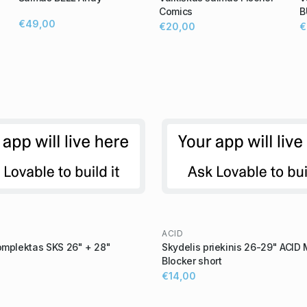
Comics
B
€49,00
€20,00
€
ACID
omplektas SKS 26" + 28"
Skydelis priekinis 26-29" ACID
Blocker short
€14,00