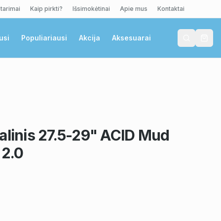
tarimai
Kaip pirkti?
Išsimokėtinai
Apie mus
Kontaktai
usi
Populiariausi
Akcija
Aksesuarai
alinis 27.5-29" ACID Mud
 2.0