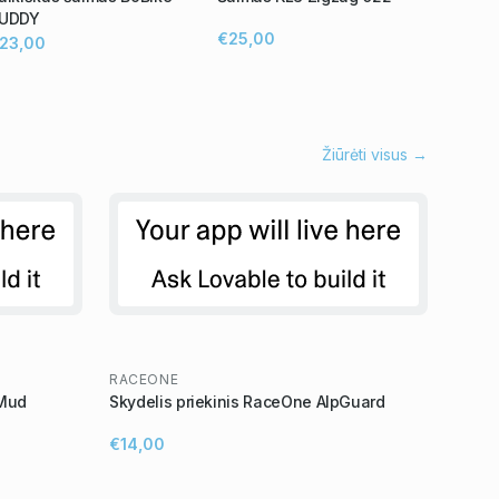
UDDY
€25,00
23,00
Žiūrėti visus →
RACEONE
 Mud
Skydelis priekinis RaceOne AlpGuard
€14,00