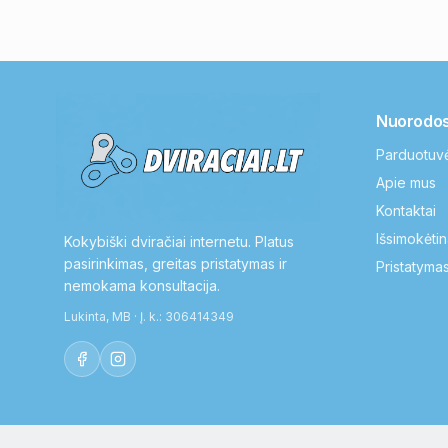
Nuorodo
Parduotuv
Apie mus
Kontaktai
Išsimokėtin
Kokybiški dviračiai internetu. Platus
pasirinkimas, greitas pristatymas ir
Pristatymas
nemokama konsultacija.
Lukinta, MB · Į. k.: 306414349