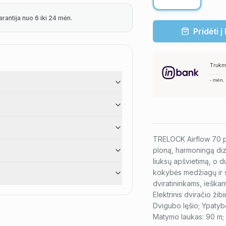
arantija nuo 6 iki 24 mėn.
Pridėti į
Trukm
-
mėn.
TRELOCK Airflow 70 pri
ploną, harmoningą diza
liuksų apšvietimą, o 
kokybės medžiagų ir su
dviratininkams, ieška
Elektrinis dviračio ži
Dvigubo lęšio; Ypatybė
Matymo laukas: 90 m; 