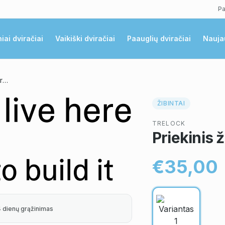
Pa
niai dviračiai
Vaikiški dviračiai
Paauglių dviračiai
Nauja
Priekinis žibintas Trelock Airflow
ŽIBINTAI
TRELOCK
Priekinis 
€35,00
4 dienų grąžinimas