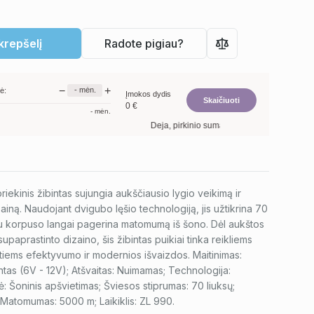
 krepšelį
Radote pigiau?
−
+
-
mėn.
ė:
Įmokos dydis
Skaičiuoti
0
€
-
mėn.
Deja, pirkinio suma per maža. Minimalus preki
ekinis žibintas sujungia aukščiausio lygio veikimą ir
iną. Naudojant dvigubo lęšio technologiją, jis užtikrina 70
du korpuso langai pagerina matomumą iš šono. Dėl aukštos
paprastinto dizaino, šis žibintas puikiai tinka reikliems
ntiems efektyvumo ir modernios išvaizdos. Maitinimas:
bintas (6V - 12V); Atšvaitas: Nuimamas; Technologija:
: Šoninis apšvietimas; Šviesos stiprumas: 70 liuksų;
Matomumas: 5000 m; Laikiklis: ZL 990.