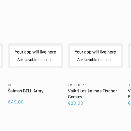
BELL
FISCHER
B
Šalmas BELL Array
Vaikiškas šalmas Fischer
V
Comics
B
€49,00
€20,00
€