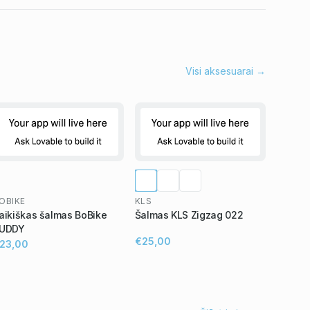
Visi aksesuarai →
OBIKE
KLS
aikiškas šalmas BoBike
Šalmas KLS Zigzag 022
UDDY
€25,00
23,00