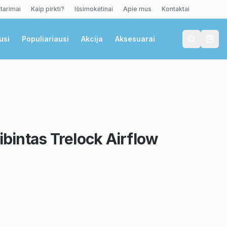
tarimai
Kaip pirkti?
Išsimokėtinai
Apie mus
Kontaktai
usi
Populiariausi
Akcija
Aksesuarai
žibintas Trelock Airflow