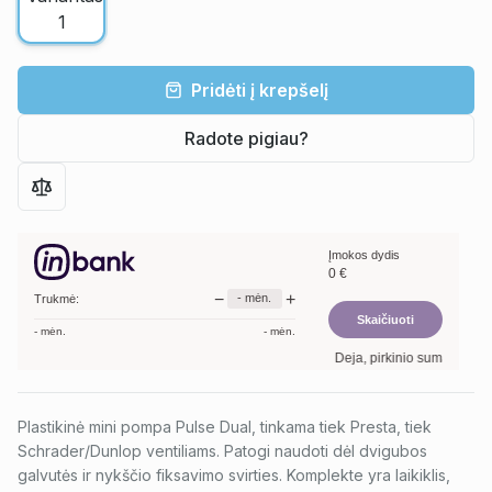
Pridėti į krepšelį
Radote pigiau?
Įmokos dydis
0
€
−
+
-
mėn.
Trukmė:
Skaičiuoti
-
mėn.
-
mėn.
Deja, pirkinio suma per maža
Plastikinė mini pompa Pulse Dual, tinkama tiek Presta, tiek
Schrader/Dunlop ventiliams. Patogi naudoti dėl dvigubos
galvutės ir nykščio fiksavimo svirties. Komplekte yra laikiklis,