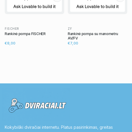
FISCHER
ZF
Rankinė pompa FISCHER
Rankinė pompa su manometru
AV/FV
€8,00
€7,00
Kokybiški dviračiai internetu. Platus pasirinkimas, greitas