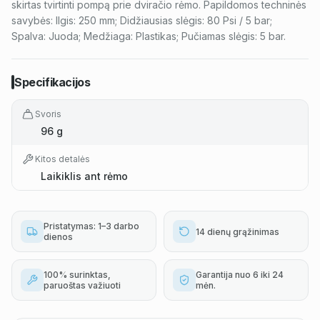
skirtas tvirtinti pompą prie dviračio rėmo. Papildomos techninės
savybės: Ilgis: 250 mm; Didžiausias slėgis: 80 Psi / 5 bar;
Spalva: Juoda; Medžiaga: Plastikas; Pučiamas slėgis: 5 bar.
Specifikacijos
Svoris
96 g
Kitos detalės
Laikiklis ant rėmo
Pristatymas: 1–3 darbo
14 dienų grąžinimas
dienos
100% surinktas,
Garantija nuo 6 iki 24
paruoštas važiuoti
mėn.