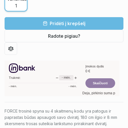
Pridėti į krepšelį
Radote pigiau?
Įmokos dydis
0
€
−
+
-
mėn.
Trukmė:
Skaičiuoti
-
mėn.
-
mėn.
Deja, pirkinio suma per maža. M
FORCE trosinė spyna su 4 skaitmenų kodu yra patogus ir
paprastas būdas apsaugoti savo dviratį. 180 cm ilgio ir 8 mm
skersmens trosas suteikia lankstumo prirakinant dviratį.