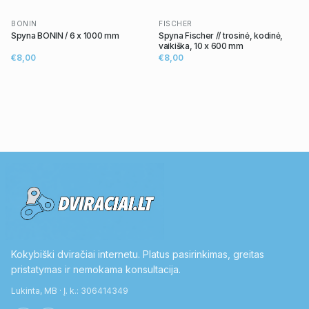
BONIN
FISCHER
Spyna BONIN / 6 x 1000 mm
Spyna Fischer // trosinė, kodinė,
vaikiška, 10 x 600 mm
€8,00
€8,00
Kokybiški dviračiai internetu. Platus pasirinkimas, greitas
pristatymas ir nemokama konsultacija.
Lukinta, MB · Į. k.: 306414349