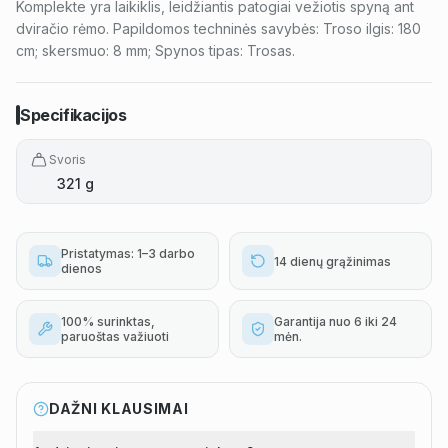
Komplekte yra laikiklis, leidžiantis patogiai vežiotis spyną ant
dviračio rėmo. Papildomos techninės savybės: Troso ilgis: 180
cm; skersmuo: 8 mm; Spynos tipas: Trosas.
Specifikacijos
Svoris
321 g
Pristatymas: 1–3 darbo
14 dienų grąžinimas
dienos
100% surinktas,
Garantija nuo 6 iki 24
paruoštas važiuoti
mėn.
DAŽNI KLAUSIMAI