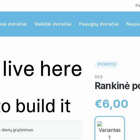
Pa
niai dviračiai
Vaikiški dviračiai
Paauglių dviračiai
Nauja
POMPOS
SKS
Rankinė 
€6,00
4 dienų grąžinimas