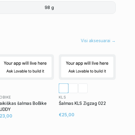
98 g
Visi aksesuarai →
OBIKE
KLS
aikiškas šalmas BoBike
Šalmas KLS Zigzag 022
UDDY
€25,00
23,00