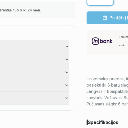
arantija nuo 6 iki 24 mėn.
Pridėti į
Trukm
-
mėn.
Universalus priedas, ti
pasiekti iki 6 barų slė
Lengvas ir kompaktišk
savybės: Vožtuvas: Sc
Pučiamas slėgis: 6 bar
Specifikacijos