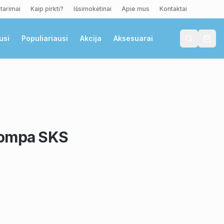
tarimai
Kaip pirkti?
Išsimokėtinai
Apie mus
Kontaktai
usi
Populiariausi
Akcija
Aksesuarai
pompa SKS