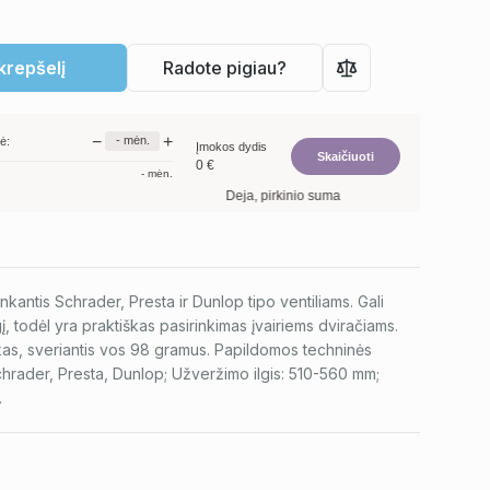
 krepšelį
Radote pigiau?
−
+
-
mėn.
ė:
Įmokos dydis
Skaičiuoti
0
€
-
mėn.
Deja, pirkinio suma per maža. Minimalus prekių 
nkantis Schrader, Presta ir Dunlop tipo ventiliams. Gali
gį, todėl yra praktiškas pasirinkimas įvairiems dviračiams.
as, sveriantis vos 98 gramus. Papildomos techninės
hrader, Presta, Dunlop; Užveržimo ilgis: 510-560 mm;
.