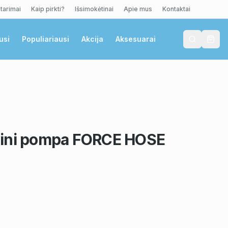
tarimai
Kaip pirkti?
Išsimokėtinai
Apie mus
Kontaktai
usi
Populiariausi
Akcija
Aksesuarai
mini pompa FORCE HOSE