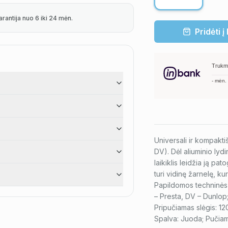
arantija nuo 6 iki 24 mėn.
Pridėti į
Trukm
-
mėn.
Universali ir kompakti
DV). Dėl aliuminio lyd
laikiklis leidžia ją pat
turi vidinę žarnelę, ku
Papildomos techninės 
– Presta, DV – Dunlop;
Pripučiamas slėgis: 120
Spalva: Juoda; Pučiama