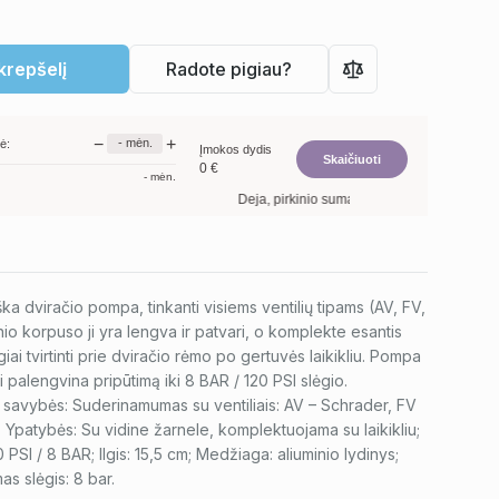
 krepšelį
Radote pigiau?
−
+
-
mėn.
ė:
Įmokos dydis
Skaičiuoti
0
€
-
mėn.
Deja, pirkinio suma per maža. Minimalus preki
ška dviračio pompa, tinkanti visiems ventilių tipams (AV, FV,
inio korpuso ji yra lengva ir patvari, o komplekte esantis
ogiai tvirtinti prie dviračio rėmo po gertuvės laikikliu. Pompa
ri palengvina pripūtimą iki 8 BAR / 120 PSI slėgio.
savybės: Suderinamumas su ventiliais: AV – Schrader, FV
 Ypatybės: Su vidine žarnele, komplektuojama su laikikliu;
 PSI / 8 BAR; Ilgis: 15,5 cm; Medžiaga: aliuminio lydinys;
s slėgis: 8 bar.