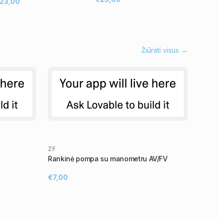
23,00
Žiūrėti visus →
ZF
Rankinė pompa su manometru AV/FV
€7,00