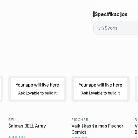
Specifikacijos
Svoris
BELL
FISCHER
B
Šalmas BELL Array
Vaikiškas šalmas Fischer
V
Comics
B
€49,00