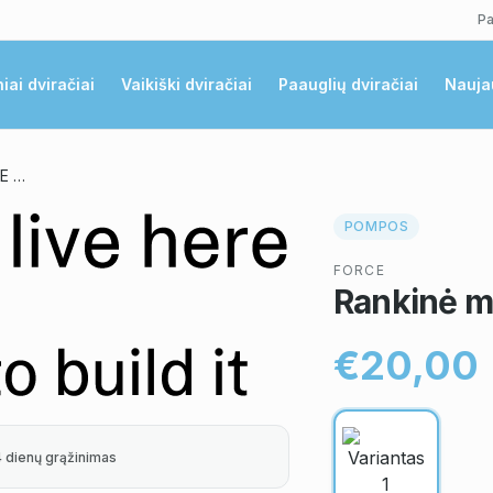
Pa
niai dviračiai
Vaikiški dviračiai
Paauglių dviračiai
Nauja
Rankinė mini pompa FORCE HOSE
POMPOS
FORCE
Rankinė 
€20,00
4 dienų grąžinimas