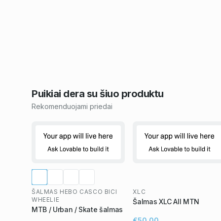
Puikiai dera su šiuo
produktu
Rekomenduojami priedai
ŠALMAS HEBO CASCO BICI
XLC
WHEELIE
Šalmas XLC All MTN
MTB / Urban / Skate šalmas
€50,00