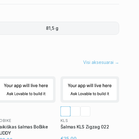
81,5 g
Visi aksesuarai →
OBIKE
KLS
aikiškas šalmas BoBike
Šalmas KLS Zigzag 022
UDDY
€25,00