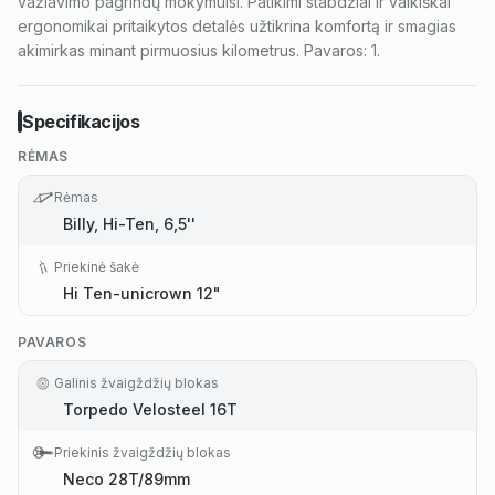
važiavimo pagrindų mokymuisi. Patikimi stabdžiai ir vaikiškai
ergonomikai pritaikytos detalės užtikrina komfortą ir smagias
akimirkas minant pirmuosius kilometrus. Pavaros: 1.
Specifikacijos
RĖMAS
Rėmas
Billy, Hi-Ten, 6,5''
Priekinė šakė
Hi Ten-unicrown 12"
PAVAROS
Galinis žvaigždžių blokas
Torpedo Velosteel 16T
Priekinis žvaigždžių blokas
Neco 28T/89mm