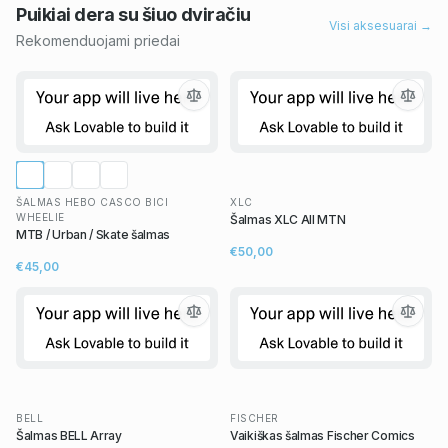
Puikiai dera su šiuo
dviračiu
Visi aksesuarai →
Rekomenduojami priedai
ŠALMAS HEBO CASCO BICI
XLC
WHEELIE
Šalmas XLC All MTN
MTB / Urban / Skate šalmas
€50,00
€45,00
BELL
FISCHER
Šalmas BELL Array
Vaikiškas šalmas Fischer Comics