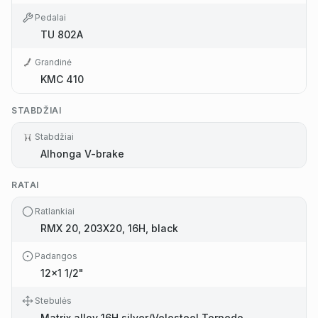
Pedalai
TU 802A
Grandinė
KMC 410
STABDŽIAI
Stabdžiai
Alhonga V-brake
RATAI
Ratlankiai
RMX 20, 203X20, 16H, black
Padangos
12x1 1/2"
Stebulės
Matrix alloy 16H silver/Velosteel Torpedo