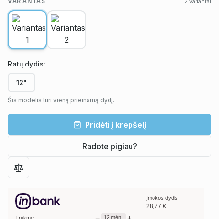
VARIANTAS
2
variantai
Ratų dydis
:
12"
Šis modelis turi vieną prieinamą dydį.
Pridėti į krepšelį
Radote pigiau?
Įmokos dydis
28,77
€
−
+
12
mėn.
Trukmė: