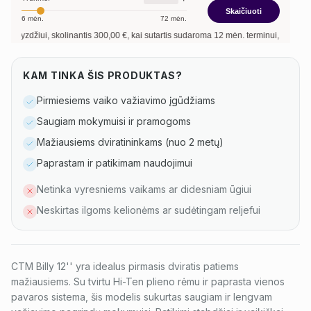
Skaičiuoti
6
mėn.
72
mėn.
džiui, skolinantis
300,00
€, kai sutartis sudaroma
12
mėn. terminui, metinė palūk
KAM TINKA ŠIS PRODUKTAS?
Pirmiesiems vaiko važiavimo įgūdžiams
Saugiam mokymuisi ir pramogoms
Mažiausiems dviratininkams (nuo 2 metų)
Paprastam ir patikimam naudojimui
Netinka vyresniems vaikams ar didesniam ūgiui
Neskirtas ilgoms kelionėms ar sudėtingam reljefui
CTM Billy 12'' yra idealus pirmasis dviratis patiems
mažiausiems. Su tvirtu Hi-Ten plieno rėmu ir paprasta vienos
pavaros sistema, šis modelis sukurtas saugiam ir lengvam