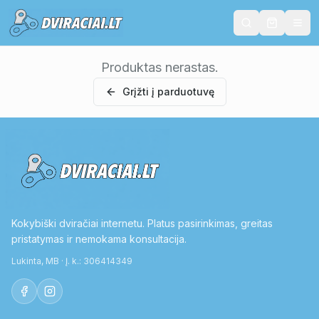
Produktas nerastas.
Grįžti į parduotuvę
Kokybiški dviračiai internetu. Platus pasirinkimas, greitas
pristatymas ir nemokama konsultacija.
Lukinta, MB · Į. k.: 306414349