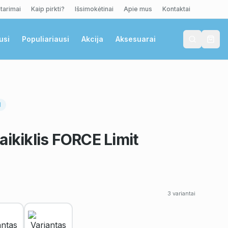
tarimai
Kaip pirkti?
Išsimokėtinai
Apie mus
Kontaktai
usi
Populiariausi
Akcija
Aksesuarai
I
aikiklis FORCE Limit
3
variantai