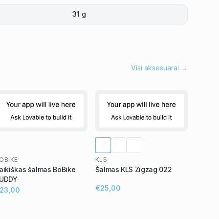
31 g
Visi aksesuarai →
OBIKE
KLS
aikiškas šalmas BoBike
Šalmas KLS Zigzag 022
UDDY
€25,00
23,00