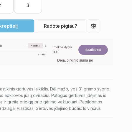
 krepšelį
Radote pigiau?
−
+
-
mėn.
ė:
Įmokos dydis
Skaičiuoti
0
€
-
mėn.
Deja, pirkinio suma per maža. Minimalus prekių kr
astikinis gertuvės laikiklis. Dėl mažo, vos 31 gramo svorio,
s apkrovos jūsų dviračiui. Patogus gertuvės įdėjimas iš
vą ir greitą prieigą prie gėrimo važiuojant. Papildomos
žiaga: Plastikas; Gertuvės įdėjimo būdas: Iš viršaus.