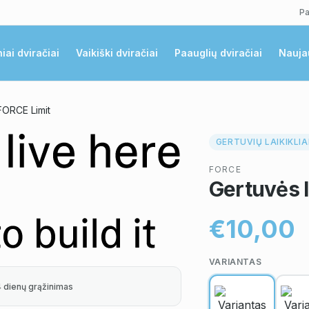
Pa
niai dviračiai
Vaikiški dviračiai
Paauglių dviračiai
Nauja
 FORCE Limit
GERTUVIŲ LAIKIKLIA
FORCE
Gertuvės l
€10,00
VARIANTAS
4 dienų grąžinimas