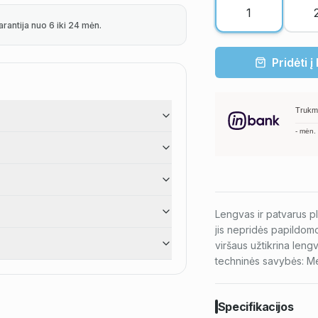
arantija nuo 6 iki 24 mėn.
Pridėti į
Trukm
-
mėn.
Lengvas ir patvarus pl
jis nepridės papildomo
viršaus užtikrina leng
techninės savybės: Med
Specifikacijos