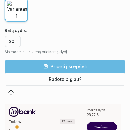
Ratų dydis
:
20"
Šis modelis turi vieną prieinamą dydį.
Pridėti į krepšelį
Radote pigiau?
Įmokos dydis
28,77
€
−
+
12
mėn.
Trukmė:
Skaičiuoti