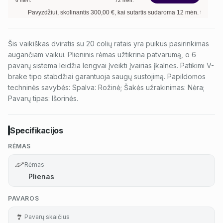
6
mėn.
72
mėn.
Pavyzdžiui, skolinantis
300,00
€, kai sutartis sudaroma
12
mėn. terminui, met
Šis vaikiškas dviratis su 20 colių ratais yra puikus pasirinkimas
augančiam vaikui. Plieninis rėmas užtikrina patvarumą, o 6
pavarų sistema leidžia lengvai įveikti įvairias įkalnes. Patikimi V-
brake tipo stabdžiai garantuoja saugų sustojimą. Papildomos
techninės savybės: Spalva: Rožinė; Šakės užrakinimas: Nėra;
Pavarų tipas: Išorinės.
Specifikacijos
RĖMAS
Rėmas
Plienas
PAVAROS
Pavarų skaičius