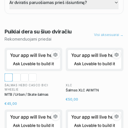
Ar dviratis paruošiamas prieš išsiuntimą?
Puikiai dera su šiuo
dviračiu
Visi aksesuarai →
Rekomenduojami priedai
ŠALMAS HEBO CASCO BICI
XLC
WHEELIE
Šalmas XLC All MTN
MTB / Urban / Skate šalmas
€50,00
€45,00