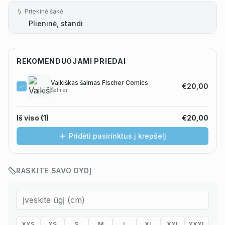
Priekinė šakė
Plieninė, standi
REKOMENDUOJAMI PRIEDAI
Vaikiškas šalmas Fischer Comics
€20,00
Šalmai
Iš viso (
1
)
€20,00
Pridėti pasirinktus į krepšelį
RASKITE SAVO DYDĮ
XXS
XS
S
M
L
XL
XXL
XXXL