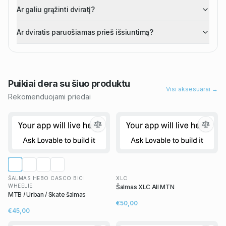
Ar galiu grąžinti dviratį?
Ar dviratis paruošiamas prieš išsiuntimą?
Puikiai dera su šiuo
produktu
Visi aksesuarai →
Rekomenduojami priedai
ŠALMAS HEBO CASCO BICI
XLC
WHEELIE
Šalmas XLC All MTN
MTB / Urban / Skate šalmas
€50,00
€45,00