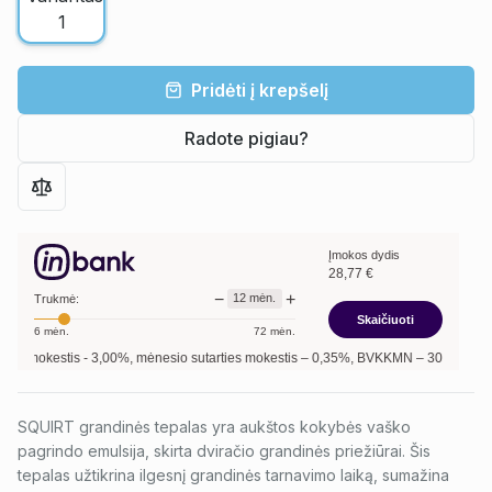
Pridėti į krepšelį
Radote pigiau?
Įmokos dydis
28,77
€
−
+
12
mėn.
Trukmė:
Skaičiuoti
6
mėn.
72
mėn.
 mokestis -
3,00
%, mėnesio sutarties mokestis –
0,35
%, BVKKMN –
30,27
%, bendr
SQUIRT grandinės tepalas yra aukštos kokybės vaško
pagrindo emulsija, skirta dviračio grandinės priežiūrai. Šis
tepalas užtikrina ilgesnį grandinės tarnavimo laiką, sumažina