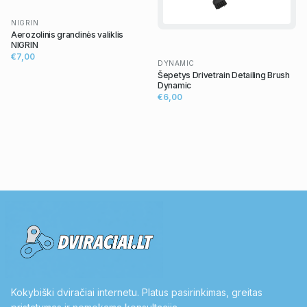
NIGRIN
Aerozolinis grandinės valiklis
NIGRIN
€7,00
DYNAMIC
Šepetys Drivetrain Detailing Brush
Dynamic
€6,00
Kokybiški dviračiai internetu. Platus pasirinkimas, greitas