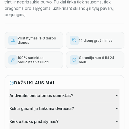
trintį ir nepritraukia purvo. Puikiai tinka tiek sausoms, tiek
drėgnoms oro sąlygoms, užtikrinant sklandų ir tylų pavarų
perjungimą.
Pristatymas: 1–3 darbo
14 dienų grąžinimas
dienos
100% surinktas,
Garantija nuo 6 iki 24
paruoštas važiuoti
mėn.
DAŽNI KLAUSIMAI
Ar dviratis pristatomas surinktas?
Kokia garantija taikoma dviračiui?
Kiek užtruks pristatymas?