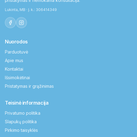
pristatymas ir nemokama konsultacija.
Lukinta, MB · Į. k.: 306414349
Nuorodos
Parduotuvė
Apie mus
Kontaktai
Išsimokėtinai
Pristatymas ir grąžinimas
Teisinė informacija
Privatumo politika
Slapukų politika
Pirkimo taisyklės