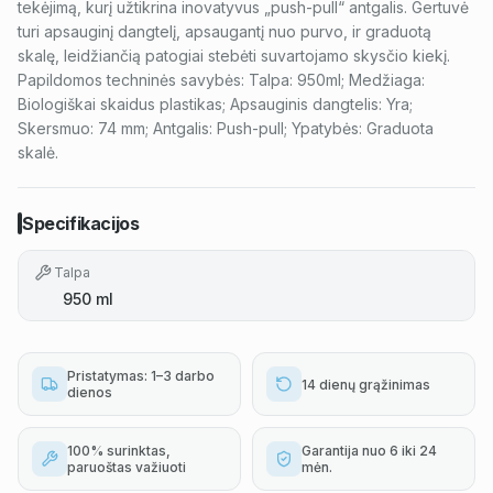
tekėjimą, kurį užtikrina inovatyvus „push-pull“ antgalis. Gertuvė
turi apsauginį dangtelį, apsaugantį nuo purvo, ir graduotą
skalę, leidžiančią patogiai stebėti suvartojamo skysčio kiekį.
Papildomos techninės savybės: Talpa: 950ml; Medžiaga:
Biologiškai skaidus plastikas; Apsauginis dangtelis: Yra;
Skersmuo: 74 mm; Antgalis: Push-pull; Ypatybės: Graduota
skalė.
Specifikacijos
Talpa
950 ml
Pristatymas: 1–3 darbo
14 dienų grąžinimas
dienos
100% surinktas,
Garantija nuo 6 iki 24
paruoštas važiuoti
mėn.