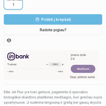
Pridėti į krepšelį
Radote pigiau?
Įmokos dydis
0
€
−
+
-
mėn.
Trukmė:
Skaičiuoti
-
mėn.
-
mėn.
Deja, pirkinio suma per maža.
Elite Jet Plus yra tvari gertuvė, pagaminta iš specialios
biologiškai skaidžios plastikinės medžiagos, kuri greičiau suyra
sąvartynuose. Ji suderina lengvumą ir greitą bei gausų skysčio