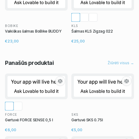
BOBIKE
KLS
Vaikiškas šalmas BoBike BUDDY
Šalmas KLS Zigzag 022
€23,00
€25,00
Panašūs
produktai
Žiūrėti visus →
FORCE
SKS
Gertuvė FORCE SENSE 0,5 l
Gertuvė SKS 0.75l
€6,00
€5,00