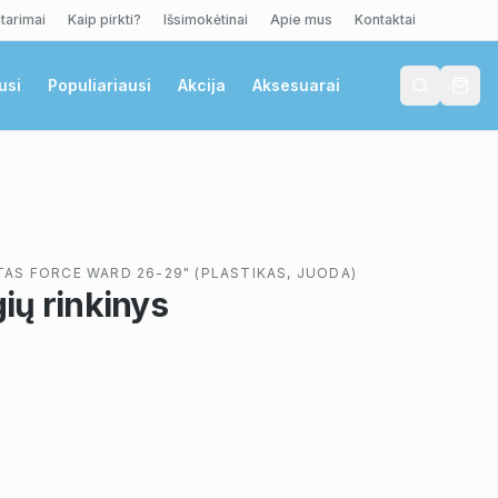
tarimai
Kaip pirkti?
Išsimokėtinai
Apie mus
Kontaktai
usi
Populiariausi
Akcija
Aksesuarai
AS FORCE WARD 26-29" (PLASTIKAS, JUODA)
ių rinkinys