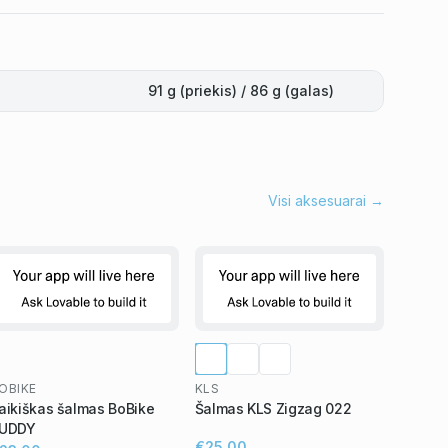
91 g (priekis) / 86 g (galas)
Visi aksesuarai →
OBIKE
KLS
aikiškas šalmas BoBike
Šalmas KLS Zigzag 022
UDDY
€25,00