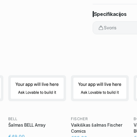
Specifikacijos
Svoris
BELL
FISCHER
B
Šalmas BELL Array
Vaikiškas šalmas Fischer
V
Comics
B
€49,00