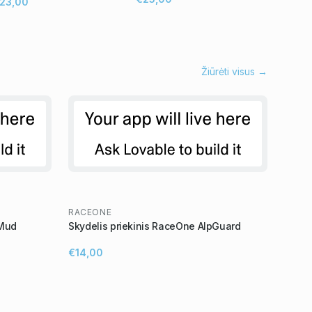
23,00
Žiūrėti visus →
RACEONE
 Mud
Skydelis priekinis RaceOne AlpGuard
€14,00