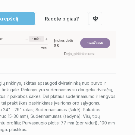
 krepšelį
Radote pigiau?
−
+
-
mėn.
ė:
Įmokos dydis
Skaičiuoti
0
€
-
mėn.
Deja, pirkinio suma per maža. Minimalus prekių
ų rinkinys, skirtas apsaugoti dviratininką nuo purvo ir
 tiek gale. Rinkinys yra suderinamas su daugeliu dviračių,
atus ir pakabos šakes. Dėl plataus suderinamumo ir lengvos
, tai praktiškas pasirinkimas įvairioms oro sąlygoms.
 su 24" - 29" ratais; Suderinamumas (šakė): Pakabos
muo 15-30 mm); Suderinamumas (sėdynė): Visų tipų
u profiliu; Purvasaugio plotis: 77 mm (per vidurį), 100 mm
ga: plastikas.