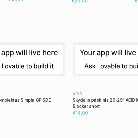
€20,00
€
ACID
omplektas Simpla GP SDE
Skydelis priekinis 26-29" ACID
Blocker short
€14,00