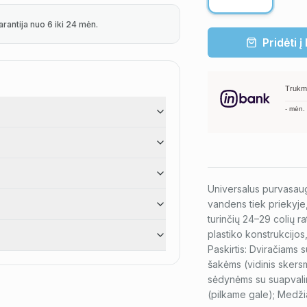
arantija nuo 6 iki 24 mėn.
Pridėti į
Trukm
-
mėn.
Universalus purvasaugi
vandens tiek priekyje,
turinčių 24–29 colių r
plastiko konstrukcijos
Paskirtis: Dviračiams
šakėms (vidinis skers
sėdynėms su suapvalint
(pilkame gale); Medžia