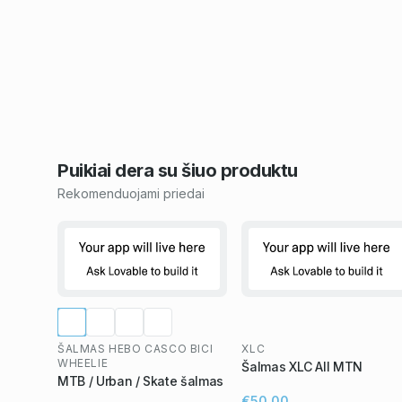
Puikiai dera su šiuo
produktu
Rekomenduojami priedai
ŠALMAS HEBO CASCO BICI
XLC
WHEELIE
Šalmas XLC All MTN
MTB / Urban / Skate šalmas
€50,00