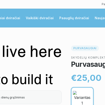
Pa
niai dviračiai
Vaikiški dviračiai
Paauglių dviračiai
Nauja
PURVASAUGIAI
SKYDELIŲ KOMPLEKT
Purvasaug
€25,00
4 dienų grąžinimas