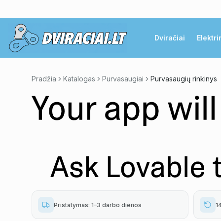
Dviračiai
Elektri
Pradžia
Katalogas
Purvasaugiai
Purvasaugių rinkinys
Pristatymas: 1–3 darbo dienos
1