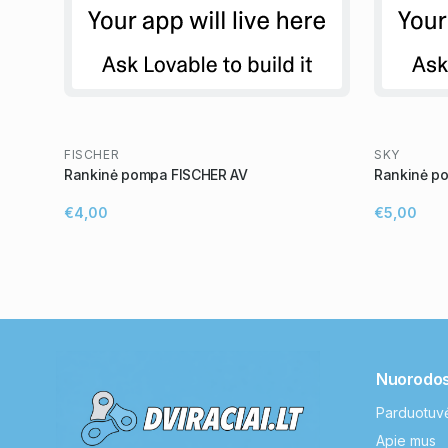
FISCHER
SKY
Rankinė pompa FISCHER AV
Rankinė p
€4,00
€5,00
Nuorodo
Parduotuv
Apie mus