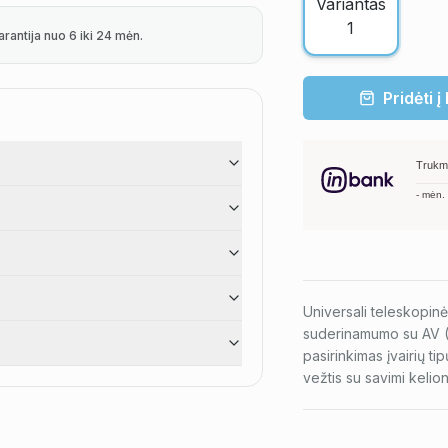
arantija nuo 6 iki 24 mėn.
Pridėti į
Trukm
-
mėn.
Universali teleskopin
suderinamumo su AV (Sc
pasirinkimas įvairių ti
vežtis su savimi kelio