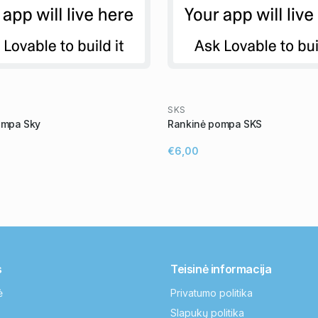
SKS
ompa Sky
Rankinė pompa SKS
€6,00
s
Teisinė informacija
ė
Privatumo politika
Slapukų politika