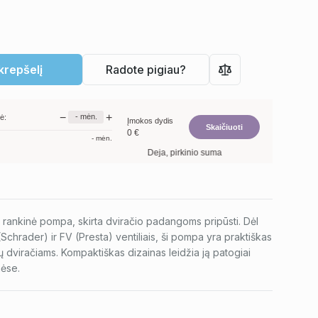
 krepšelį
Radote pigiau?
−
+
-
mėn.
ė:
Įmokos dydis
Skaičiuoti
0
€
-
mėn.
Deja, pirkinio suma per maža. Minimalus prekių
ė rankinė pompa, skirta dviračio padangoms pripūsti. Dėl
hrader) ir FV (Presta) ventiliais, ši pompa yra praktiškas
pų dviračiams. Kompaktiškas dizainas leidžia ją patogiai
nėse.