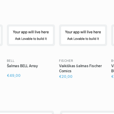
BELL
FISCHER
B
Šalmas BELL Array
Vaikiškas šalmas Fischer
V
Comics
B
€49,00
€20,00
€