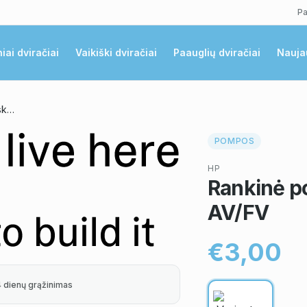
Pa
niai dviračiai
Vaikiški dviračiai
Paauglių dviračiai
Nauja
Rankinė pompa HP-4 teleskopinė AV/FV
POMPOS
HP
Rankinė p
AV/FV
€3,00
4 dienų grąžinimas