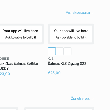
Visi aksesuarai →
OBIKE
KLS
aikiškas šalmas BoBike
Šalmas KLS Zigzag 022
UDDY
€25,00
23,00
Žiūrėti visus →