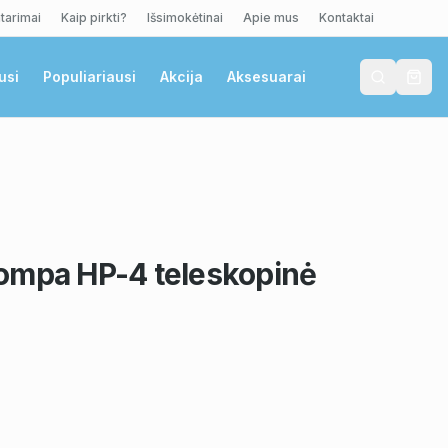
tarimai
Kaip pirkti?
Išsimokėtinai
Apie mus
Kontaktai
usi
Populiariausi
Akcija
Aksesuarai
ompa HP-4 teleskopinė