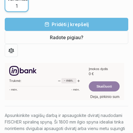
Pridėti į krepšelį
Radote pigiau?
Įmokos dydis
0
€
−
+
-
mėn.
Trukmė:
Skaičiuoti
-
mėn.
-
mėn.
Deja, pirkinio suma per maža
Apsunkinkite vagišių darbą ir apsaugokite dviratį naudodami
FISCHER spiralinę spyną. Ši 1800 mm ilgio spyna idealiai tinka
norintiems dvigubai apsaugoti dviratį arba vienu metu sujungti