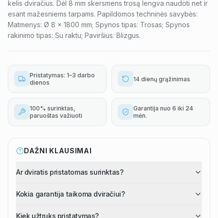
kelis dviračius. Dėl 8 mm skersmens trosą lengva naudoti net ir
esant mažesniems tarpams. Papildomos techninės savybės:
Matmenys: Ø 8 x 1800 mm; Spynos tipas: Trosas; Spynos
rakinimo tipas: Su raktu; Paviršius: Blizgus.
Pristatymas: 1–3 darbo
14 dienų grąžinimas
dienos
100% surinktas,
Garantija nuo 6 iki 24
paruoštas važiuoti
mėn.
DAŽNI KLAUSIMAI
Ar dviratis pristatomas surinktas?
Kokia garantija taikoma dviračiui?
Kiek užtruks pristatymas?