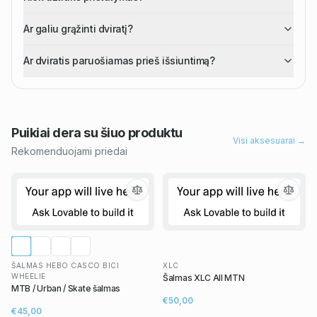
Ar galiu grąžinti dviratį?
Ar dviratis paruošiamas prieš išsiuntimą?
Puikiai dera su šiuo
produktu
Visi aksesuarai →
Rekomenduojami priedai
ŠALMAS HEBO CASCO BICI
XLC
WHEELIE
Šalmas XLC All MTN
MTB / Urban / Skate šalmas
€50,00
€45,00