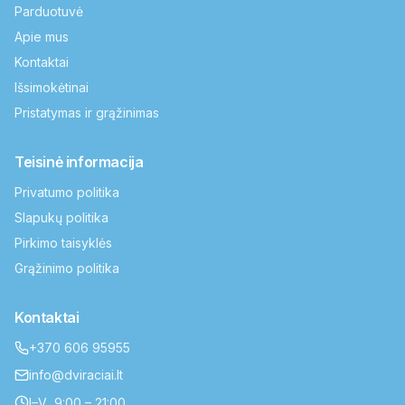
Parduotuvė
Apie mus
Kontaktai
Išsimokėtinai
Pristatymas ir grąžinimas
Teisinė informacija
Privatumo politika
Slapukų politika
Pirkimo taisyklės
Grąžinimo politika
Kontaktai
+370 606 95955
info@dviraciai.lt
I–V 9:00 – 21:00