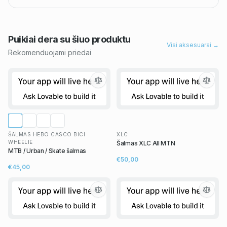
Puikiai dera su šiuo
produktu
Visi aksesuarai →
Rekomenduojami priedai
ŠALMAS HEBO CASCO BICI
XLC
WHEELIE
Šalmas XLC All MTN
MTB / Urban / Skate šalmas
€50,00
€45,00