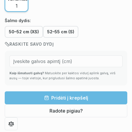
Šalmo dydis:
50–52 cm (XS)
52–55 cm (S)
RASKITE SAVO DYDĮ
Kaip išmatuoti galvą?
Matuokite per kaktos vidurį aplink galvą, virš
ausų — toje vietoje, kur prigludusi šalmo apatinė juosta.
Pridėti į krepšelį
Radote pigiau?