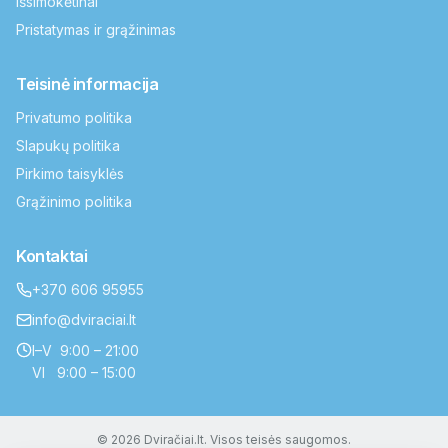
Išsimokėtinai
Pristatymas ir grąžinimas
Teisinė informacija
Privatumo politika
Slapukų politika
Pirkimo taisyklės
Grąžinimo politika
Kontaktai
+370 606 95955
info@dviraciai.lt
I–V 9:00 – 21:00
VI 9:00 – 15:00
© 2026 Dviračiai.lt. Visos teisės saugomos.