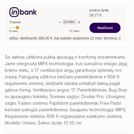
Įmokos dydis
28,77
€
−
+
12
mėn.
Trukmė:
Skaičiuoti
6
mėn.
72
mėn.
zdžiui, skolinantis
300,00
€, kai sutartis sudaroma
12
mėn. terminui, metinė palū
Šis šalmas užtikrina puikią apsaugą ir komfortą dviratininkams.
Jame integruota MIPS technologija, kuri sumažina smūgio jėgą
kritimo metu, o 17 ventiliacijos angų garantuoja optimalų oro
srautą. Patogumą užtikrina keičiami paminkštinimai ir RSR 9
reguliavimo sistema, leidžianti idealiai pritaikyti šalmą pagal
galvos formą. Ventiliacijos angos: 17; Paminkštinimas: Bug Stop
su apsauginiu tinkleliu; Šoninės sagtys: Divider Pro; Užsegimo
sagtis: Fastex sistema; Papildomi paminkštinimai: Free Padd
keičiami patogūs paminkštinimai; Saugumo technologija: MIPS;
Reguliavimo sistema: RSR 9 reguliuojama sulaikymo sistema;
Modelis: Unisex. Šalmo dydis: 51-55 cm