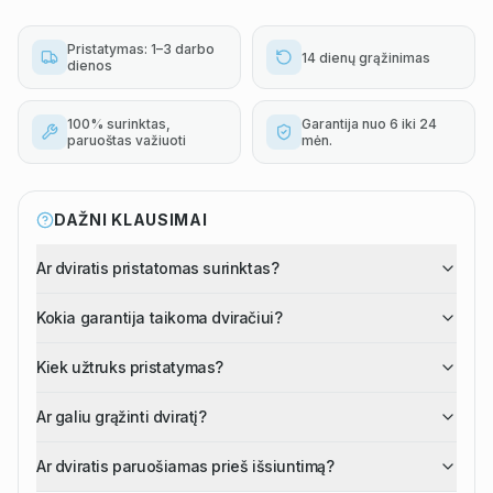
Pristatymas: 1–3 darbo
14 dienų grąžinimas
dienos
100% surinktas,
Garantija nuo 6 iki 24
paruoštas važiuoti
mėn.
DAŽNI KLAUSIMAI
Ar dviratis pristatomas surinktas?
Kokia garantija taikoma dviračiui?
Kiek užtruks pristatymas?
Ar galiu grąžinti dviratį?
Ar dviratis paruošiamas prieš išsiuntimą?