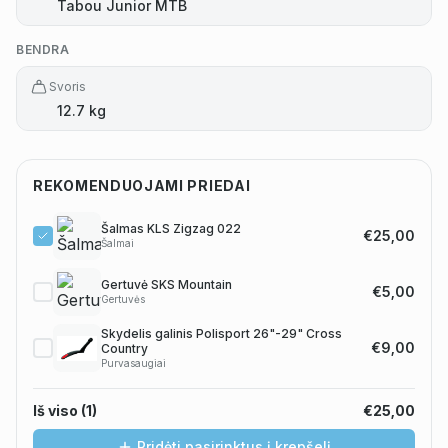
Tabou Junior MTB
BENDRA
Svoris
12.7 kg
REKOMENDUOJAMI PRIEDAI
Šalmas KLS Zigzag 022
€25,00
Šalmai
Gertuvė SKS Mountain
€5,00
Gertuvės
Skydelis galinis Polisport 26"-29" Cross
€9,00
Country
Purvasaugiai
Iš viso (
1
)
€25,00
Pridėti pasirinktus į krepšelį