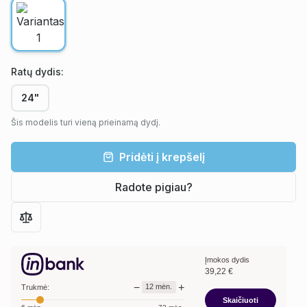
Ratų dydis
:
24"
Šis modelis turi vieną prieinamą dydį.
Pridėti į krepšelį
Radote pigiau?
Įmokos dydis
39,22
€
−
+
12
mėn.
Trukmė:
Skaičiuoti