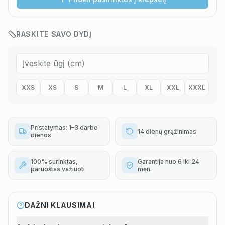
RASKITE SAVO DYDĮ
XXS
XS
S
M
L
XL
XXL
XXXL
Pristatymas: 1–3 darbo
14 dienų grąžinimas
dienos
100% surinktas,
Garantija nuo 6 iki 24
paruoštas važiuoti
mėn.
DAŽNI KLAUSIMAI