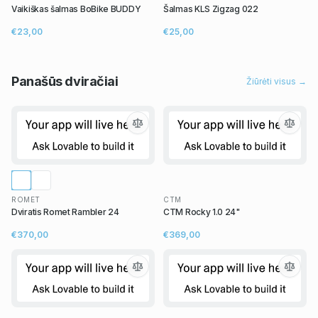
Vaikiškas šalmas BoBike BUDDY
Šalmas KLS Zigzag 022
€23,00
€25,00
Panašūs
dviračiai
Žiūrėti visus →
ROMET
CTM
Dviratis Romet Rambler 24
CTM Rocky 1.0 24"
€370,00
€369,00