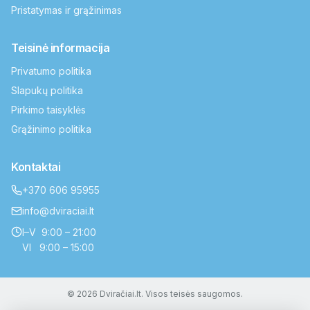
Pristatymas ir grąžinimas
Teisinė informacija
Privatumo politika
Slapukų politika
Pirkimo taisyklės
Grąžinimo politika
Kontaktai
+370 606 95955
info@dviraciai.lt
I–V 9:00 – 21:00
VI 9:00 – 15:00
© 2026 Dviračiai.lt. Visos teisės saugomos.