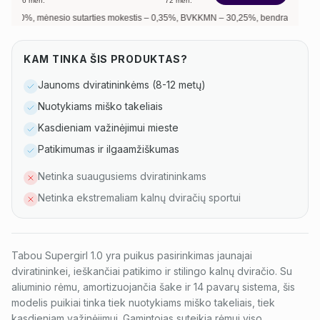
6
mėn.
72
mėn.
, mėnesio sutarties mokestis –
0,35
%, BVKKMN –
30,25
%, bendra mokėtina sum
KAM TINKA ŠIS PRODUKTAS?
Jaunoms dviratininkėms (8-12 metų)
Nuotykiams miško takeliais
Kasdieniam važinėjimui mieste
Patikimumas ir ilgaamžiškumas
Netinka suaugusiems dviratininkams
Netinka ekstremaliam kalnų dviračių sportui
Tabou Supergirl 1.0 yra puikus pasirinkimas jaunajai
dviratininkei, ieškančiai patikimo ir stilingo kalnų dviračio. Su
aliuminio rėmu, amortizuojančia šake ir 14 pavarų sistema, šis
modelis puikiai tinka tiek nuotykiams miško takeliais, tiek
kasdieniam važinėjimui. Gamintojas suteikia rėmui viso