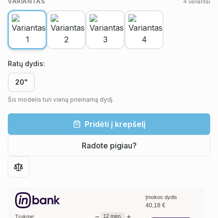
VARIANTAS
4
variantai
Ratų dydis
:
20"
Šis modelis turi vieną prieinamą dydį.
Pridėti į krepšelį
Radote pigiau?
Įmokos dydis
40,18
€
−
+
12
mėn.
Trukmė: