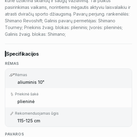
kurie užtikrina sklandų ir saugų važiavimą. Tai puikus
pasirinkimas vaikams, norintiems mėgautis aktyviu laisvalaikiu ir
atrasti dviračių sporto džiaugsmą. Pavarų perjung. rankenėlės:
Shimano Revoshift; Galinis pavarų permetėjas: Shimano
Tourney; Priekinis žvaig. blokas: plieninis; Įvorės: plieninės;
Galinis žvaig. blokas: Shimano;
Specifikacijos
RĖMAS
Rėmas
aliuminis 10"
Priekinė šakė
plieninė
Rekomenduojamas ūgis
115-125 cm
PAVAROS