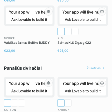
€49,00
€20,00
BOBIKE
KLS
Vaikiškas šalmas BoBike BUDDY
Šalmas KLS Zigzag 022
€23,00
€25,00
Panašūs
dviračiai
Žiūrėti visus →
KARBON
KARBON