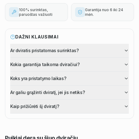
100% surinktas,
Garantija nuo 6 iki 24
paruoštas važiuoti
mėn.
DAŽNI KLAUSIMAI
Ar dviratis pristatomas surinktas?
Kokia garantija taikoma dviračiui?
Koks yra pristatymo laikas?
Ar galiu grąžinti dviratį, jei jis netiks?
Kaip prižiūrėti šį dviratį?
Puikiai dera su šiuo
dviračiu