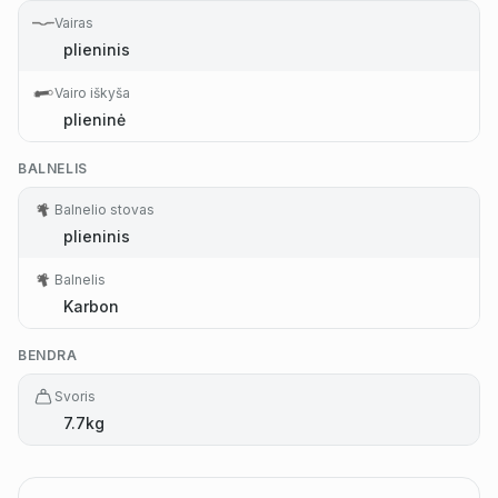
Vairas
plieninis
Vairo iškyša
plieninė
BALNELIS
Balnelio stovas
plieninis
Balnelis
Karbon
BENDRA
Svoris
7.7kg