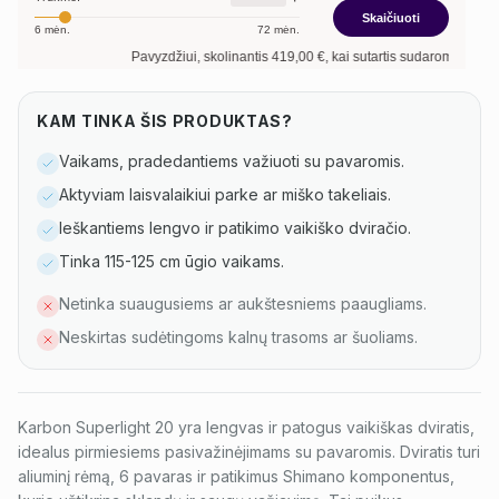
Skaičiuoti
6
mėn.
72
mėn.
Pavyzdžiui, skolinantis
419,00
€, kai sutartis sudaroma
12
mėn. te
KAM TINKA ŠIS PRODUKTAS?
Vaikams, pradedantiems važiuoti su pavaromis.
Aktyviam laisvalaikiui parke ar miško takeliais.
Ieškantiems lengvo ir patikimo vaikiško dviračio.
Tinka 115-125 cm ūgio vaikams.
Netinka suaugusiems ar aukštesniems paaugliams.
Neskirtas sudėtingoms kalnų trasoms ar šuoliams.
Karbon Superlight 20 yra lengvas ir patogus vaikiškas dviratis,
idealus pirmiesiems pasivažinėjimams su pavaromis. Dviratis turi
aliuminį rėmą, 6 pavaras ir patikimus Shimano komponentus,