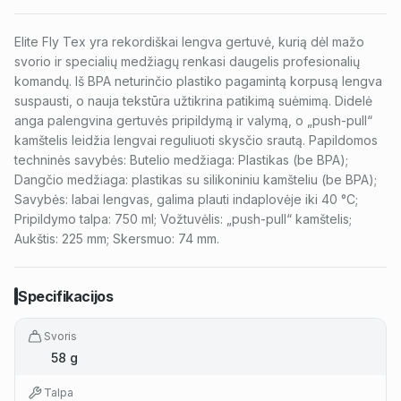
Elite Fly Tex yra rekordiškai lengva gertuvė, kurią dėl mažo
svorio ir specialių medžiagų renkasi daugelis profesionalių
komandų. Iš BPA neturinčio plastiko pagamintą korpusą lengva
suspausti, o nauja tekstūra užtikrina patikimą suėmimą. Didelė
anga palengvina gertuvės pripildymą ir valymą, o „push-pull“
kamštelis leidžia lengvai reguliuoti skysčio srautą. Papildomos
techninės savybės: Butelio medžiaga: Plastikas (be BPA);
Dangčio medžiaga: plastikas su silikoniniu kamšteliu (be BPA);
Savybės: labai lengvas, galima plauti indaplovėje iki 40 °C;
Pripildymo talpa: 750 ml; Vožtuvėlis: „push-pull“ kamštelis;
Aukštis: 225 mm; Skersmuo: 74 mm.
Specifikacijos
Svoris
58 g
Talpa