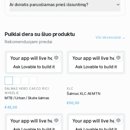
Ar dviratis paruošiamas prieš išsiuntimą?
Puikiai dera su šiuo
produktu
Visi aksesuarai →
Rekomenduojami priedai
ŠALMAS HEBO CASCO BICI
XLC
WHEELIE
Šalmas XLC All MTN
MTB / Urban / Skate šalmas
€50,00
€45,00