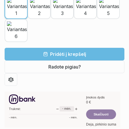
Pridėti į krepšelį
Radote pigiau?
Įmokos dydis
0
€
−
+
-
mėn.
Trukmė:
Skaičiuoti
-
mėn.
-
mėn.
Deja, pirkinio suma per maža.