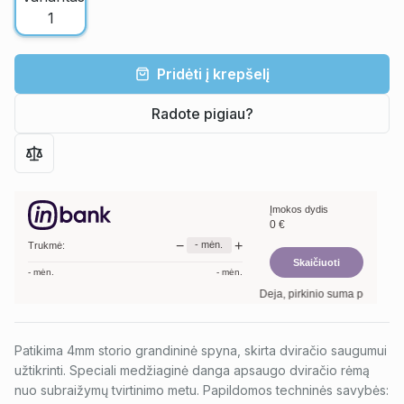
Pridėti į krepšelį
Radote pigiau?
Įmokos dydis
0
€
−
+
-
mėn.
Trukmė:
Skaičiuoti
-
mėn.
-
mėn.
Deja, pirkinio suma per maža. M
Patikima 4mm storio grandininė spyna, skirta dviračio saugumui
užtikrinti. Speciali medžiaginė danga apsaugo dviračio rėmą
nuo subraižymų tvirtinimo metu. Papildomos techninės savybės: