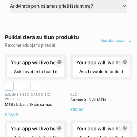
Ar dviratis paruošiamas prieš išsiuntimą?
Puikiai dera su šiuo
produktu
Visi aksesuarai →
Rekomenduojami priedai
ŠALMAS HEBO CASCO BICI
XLC
WHEELIE
Šalmas XLC All MTN
MTB / Urban / Skate šalmas
€50,00
€45,00