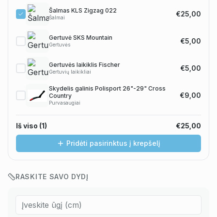
Šalmas KLS Zigzag 022
€25,00
Šalmai
Gertuvė SKS Mountain
€5,00
Gertuvės
Gertuvės laikiklis Fischer
€5,00
Gertuvių laikikliai
Skydelis galinis Polisport 26"-29" Cross
€9,00
Country
Purvasaugiai
Iš viso (
1
)
€25,00
Pridėti pasirinktus į krepšelį
RASKITE SAVO DYDĮ