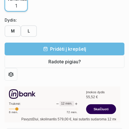
Dydis
:
M
L
Pridėti į krepšelį
Radote pigiau?
Įmokos dydis
55,52
€
−
+
12
mėn.
Trukmė:
Skaičiuoti
6
mėn.
72
mėn.
Pavyzdžiui, skolinantis
579,00
€, kai sutartis sudaroma
12
mėn. terminui, m