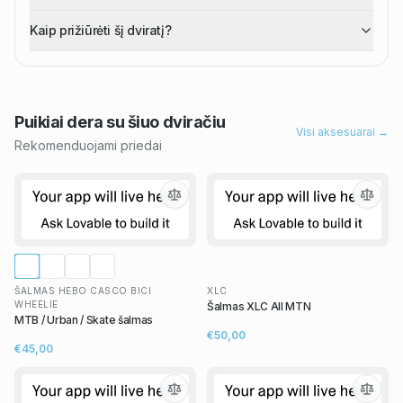
Kaip prižiūrėti šį dviratį?
Puikiai dera su šiuo
dviračiu
Visi aksesuarai →
Rekomenduojami priedai
ŠALMAS HEBO CASCO BICI
XLC
WHEELIE
Šalmas XLC All MTN
MTB / Urban / Skate šalmas
€50,00
€45,00