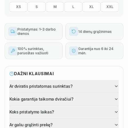
XS
S
M
L
XL
XXL
Pristatymas: 1–3 darbo
14 dienų grąžinimas
dienos
100% surinktas,
Garantija nuo 6 iki 24
paruoštas važiuoti
mėn.
DAŽNI KLAUSIMAI
Ar dviratis pristatomas surinktas?
Kokia garantija taikoma dviračiui?
Koks pristatymo laikas?
Ar galiu grąžinti prekę?