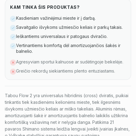
KAM TINKA ŠIS PRODUKTAS?
Kasdieniam važinėjimui mieste ir į darbą.
Savaitgalio išvykoms užmiesčio keliais ir parkų takais.
Ieškantiems universalaus ir patogaus dviračio.
Vertinantiems komfortą dėl amortizuojančios šakės ir
balnelio.
Agresyviam sportui kalnuose ar sudėtingoje bekelėje.
Greičio rekordų siekiantiems plento entuziastams.
Tabou Flow 2 yra universalus hibridinis (cross) dviratis, puikiai
tinkantis tiek kasdienėms kelionėms mieste, tiek ilgesnėms
išvykoms užmiesčio keliais ar miško takeliais. Aliuminis rėmas,
amortizuojanti šakė ir amortizuojantis balnelio laikiklis užtikrina
komfortišką važiavimą net ir nelygia danga. Patikima 21
pavaros Shimano sistema leidžia lengvai įveikti įvairias įkalnes,
o V-Brake stabdžiai garantuoja saugų sustojimą.