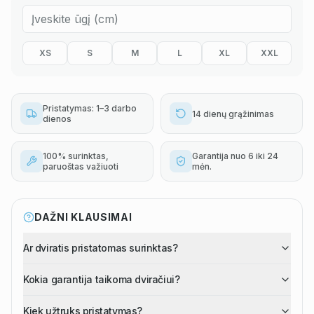
XS
S
M
L
XL
XXL
Pristatymas: 1–3 darbo
14 dienų grąžinimas
dienos
100% surinktas,
Garantija nuo 6 iki 24
paruoštas važiuoti
mėn.
DAŽNI KLAUSIMAI
Ar dviratis pristatomas surinktas?
Kokia garantija taikoma dviračiui?
Kiek užtruks pristatymas?