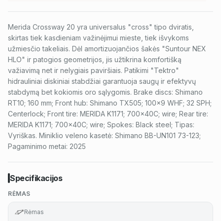
Merida Crossway 20 yra universalus "cross" tipo dviratis,
skirtas tiek kasdieniam važinėjimui mieste, tiek išvykoms
užmiesčio takeliais. Dėl amortizuojančios šakės "Suntour NEX
HLO" ir patogios geometrijos, jis užtikrina komfortišką
važiavimą net ir nelygiais paviršiais. Patikimi "Tektro"
hidrauliniai diskiniai stabdžiai garantuoja saugų ir efektyvų
stabdymą bet kokiomis oro sąlygomis. Brake discs: Shimano
RT10; 160 mm; Front hub: Shimano TX505; 100x9 WHF; 32 SPH;
Centerlock; Front tire: MERIDA K1171; 700x40C; wire; Rear tire:
MERIDA K1171; 700x40C; wire; Spokes: Black steel; Tipas:
Vyriškas. Miniklio veleno kasetė: Shimano BB-UN101 73-123;
Pagaminimo metai: 2025
Specifikacijos
RĖMAS
Rėmas