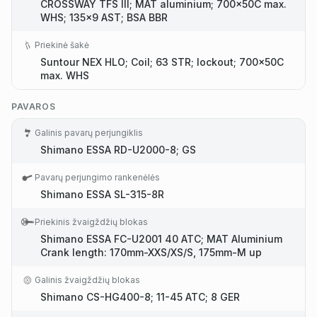
CROSSWAY TFS III; MAT aluminium; 700x50C max.
WHS; 135x9 AST; BSA BBR
Priekinė šakė
Suntour NEX HLO; Coil; 63 STR; lockout; 700x50C
max. WHS
PAVAROS
Galinis pavarų perjungiklis
Shimano ESSA RD-U2000-8; GS
Pavarų perjungimo rankenėlės
Shimano ESSA SL-315-8R
Priekinis žvaigždžių blokas
Shimano ESSA FC-U2001 40 ATC; MAT Aluminium
Crank length: 170mm-XXS/XS/S, 175mm-M up
Galinis žvaigždžių blokas
Shimano CS-HG400-8; 11-45 ATC; 8 GER