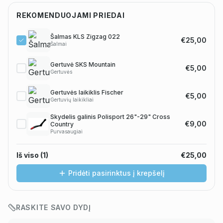
REKOMENDUOJAMI PRIEDAI
Šalmas KLS Zigzag 022
€25,00
Šalmai
Gertuvė SKS Mountain
€5,00
Gertuvės
Gertuvės laikiklis Fischer
€5,00
Gertuvių laikikliai
Skydelis galinis Polisport 26"-29" Cross
€9,00
Country
Purvasaugiai
Iš viso (
1
)
€25,00
Pridėti pasirinktus į krepšelį
RASKITE SAVO DYDĮ