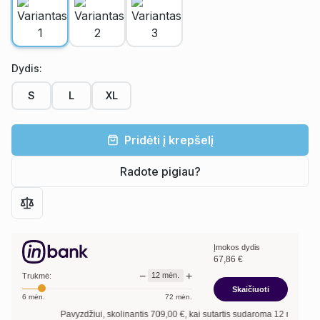
Dydis
:
S
L
XL
Pridėti į krepšelį
Radote pigiau?
Įmokos dydis
67,86
€
−
+
12
mėn.
Trukmė:
Skaičiuoti
6
mėn.
72
mėn.
Pavyzdžiui, skolinantis
709,00
€, kai sutartis sudaroma
12
mėn. terminui, 